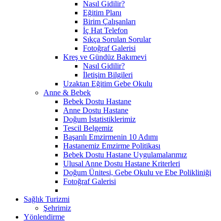
Nasıl Gidilir?
Eğitim Planı
Birim Çalışanları
İç Hat Telefon
Sıkça Sorulan Sorular
Fotoğraf Galerisi
Kreş ve Gündüz Bakımevi
Nasıl Gidilir?
İletişim Bilgileri
Uzaktan Eğitim Gebe Okulu
Anne & Bebek
Bebek Dostu Hastane
Anne Dostu Hastane
Doğum İstatistiklerimiz
Tescil Belgemiz
Başarılı Emzirmenin 10 Adımı
Hastanemiz Emzirme Politikası
Bebek Dostu Hastane Uygulamalarımız
Ulusal Anne Dostu Hastane Kriterleri
Doğum Ünitesi, Gebe Okulu ve Ebe Polikliniği
Fotoğraf Galerisi
Sağlık Turizmi
Şehrimiz
Yönlendirme