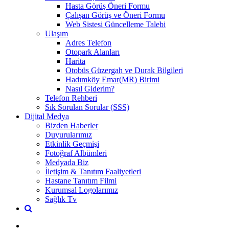
Hasta Görüş Öneri Formu
Çalışan Görüş ve Öneri Formu
Web Sistesi Güncelleme Talebi
Ulaşım
Adres Telefon
Otopark Alanları
Harita
Otobüs Güzergah ve Durak Bilgileri
Hadımköy Emar(MR) Birimi
Nasıl Giderim?
Telefon Rehberi
Sık Sorulan Sorular (SSS)
Dijital Medya
Bizden Haberler
Duyurularımız
Etkinlik Geçmişi
Fotoğraf Albümleri
Medyada Biz
İletişim & Tanıtım Faaliyetleri
Hastane Tanıtım Filmi
Kurumsal Logolarımız
Sağlık Tv