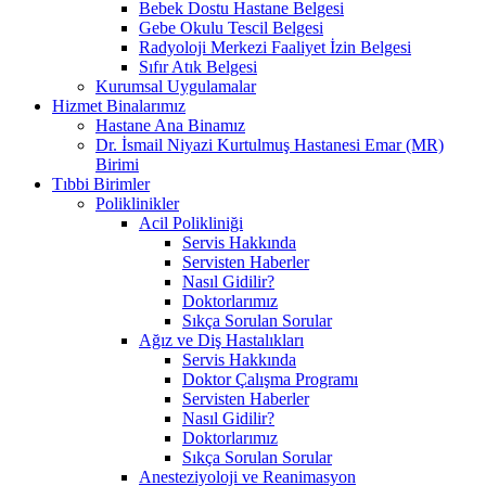
Bebek Dostu Hastane Belgesi
Gebe Okulu Tescil Belgesi
Radyoloji Merkezi Faaliyet İzin Belgesi
Sıfır Atık Belgesi
Kurumsal Uygulamalar
Hizmet Binalarımız
Hastane Ana Binamız
Dr. İsmail Niyazi Kurtulmuş Hastanesi Emar (MR)
Birimi
Tıbbi Birimler
Poliklinikler
Acil Polikliniği
Servis Hakkında
Servisten Haberler
Nasıl Gidilir?
Doktorlarımız
Sıkça Sorulan Sorular
Ağız ve Diş Hastalıkları
Servis Hakkında
Doktor Çalışma Programı
Servisten Haberler
Nasıl Gidilir?
Doktorlarımız
Sıkça Sorulan Sorular
Anesteziyoloji ve Reanimasyon