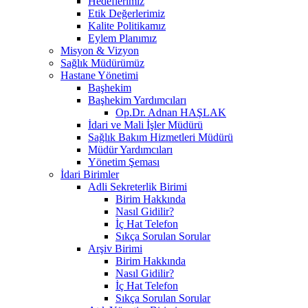
Hedeflerimiz
Etik Değerlerimiz
Kalite Politikamız
Eylem Planımız
Misyon & Vizyon
Sağlık Müdürümüz
Hastane Yönetimi
Başhekim
Başhekim Yardımcıları
Op.Dr. Adnan HAŞLAK
İdari ve Mali İşler Müdürü
Sağlık Bakım Hizmetleri Müdürü
Müdür Yardımcıları
Yönetim Şeması
İdari Birimler
Adli Sekreterlik Birimi
Birim Hakkında
Nasıl Gidilir?
İç Hat Telefon
Sıkça Sorulan Sorular
Arşiv Birimi
Birim Hakkında
Nasıl Gidilir?
İç Hat Telefon
Sıkça Sorulan Sorular