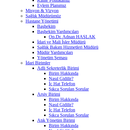
Kalite Politikamız
Eylem Planımız
Misyon & Vizyon
Sağlık Müdürümüz
Hastane Yönetimi
Başhekim
Başhekim Yardımcıları
Op.Dr. Adnan HAŞLAK
İdari ve Mali İşler Müdürü
Sağlık Bakım Hizmetleri Müdürü
Müdür Yardımcıları
Yönetim Şeması
İdari Birimler
Adli Sekreterlik Birimi
Birim Hakkında
Nasıl Gidilir?
İç Hat Telefon
Sıkça Sorulan Sorular
Arşiv Birimi
Birim Hakkında
Nasıl Gidilir?
İç Hat Telefon
Sıkça Sorulan Sorular
Atık Yönetim Birimi
Birim Hakkında