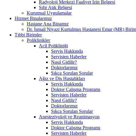
Radyoloji Merkezi Faaliyet İzin Belgesi
Sıfır Atık Belgesi
Kurumsal Uygulamalar
Hizmet Binalarımız
Hastane Ana Binamız
Dr. İsmail Niyazi Kurtulmuş Hastanesi Emar (MR) Birim
Tıbbi Birimler
Poliklinikler
Acil Polikliniği
Servis Hakkında
Servisten Haberler
Nasıl Gidilir?
Doktorlarımız
Sıkça Sorulan Sorular
Ağız ve Diş Hastalıkları
Servis Hakkında
Doktor Çalışma Programı
Servisten Haberler
Nasıl Gidilir?
Doktorlarımız
Sıkça Sorulan Sorular
Anesteziyoloji ve Reanimasyon
Servis Hakkında
Doktor Çalışma Programı
Servisten Haberler