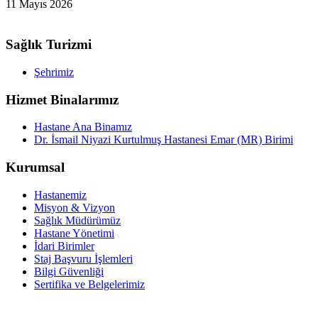
11 Mayıs 2026
Sağlık Turizmi
Şehrimiz
Hizmet Binalarımız
Hastane Ana Binamız
Dr. İsmail Niyazi Kurtulmuş Hastanesi Emar (MR) Birimi
Kurumsal
Hastanemiz
Misyon & Vizyon
Sağlık Müdürümüz
Hastane Yönetimi
İdari Birimler
Staj Başvuru İşlemleri
Bilgi Güvenliği
Sertifika ve Belgelerimiz