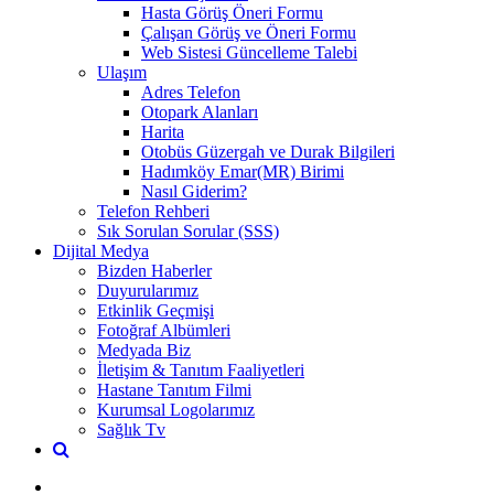
Hasta Görüş Öneri Formu
Çalışan Görüş ve Öneri Formu
Web Sistesi Güncelleme Talebi
Ulaşım
Adres Telefon
Otopark Alanları
Harita
Otobüs Güzergah ve Durak Bilgileri
Hadımköy Emar(MR) Birimi
Nasıl Giderim?
Telefon Rehberi
Sık Sorulan Sorular (SSS)
Dijital Medya
Bizden Haberler
Duyurularımız
Etkinlik Geçmişi
Fotoğraf Albümleri
Medyada Biz
İletişim & Tanıtım Faaliyetleri
Hastane Tanıtım Filmi
Kurumsal Logolarımız
Sağlık Tv