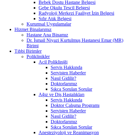
Bebek Dostu Hastane Belgesi
Gebe Okulu Tescil Belgesi
Radyoloji Merkezi Faaliyet İzin Belgesi
Sıfır Atık Belgesi
Kurumsal Uygulamalar
Hizmet Binalarımız
Hastane Ana Binamız
Dr. İsmail Niyazi Kurtulmuş Hastanesi Emar (MR)
Birimi
Tıbbi Birimler
Poliklinikler
Acil Polikliniği
Servis Hakkında
Servisten Haberler
Nasıl Gidilir?
Doktorlarımız
Sıkça Sorulan Sorular
Ağız ve Diş Hastalıkları
Servis Hakkında
Doktor Çalışma Programı
Servisten Haberler
Nasıl Gidilir?
Doktorlarımız
Sıkça Sorulan Sorular
Anesteziyoloji ve Reanimasyon