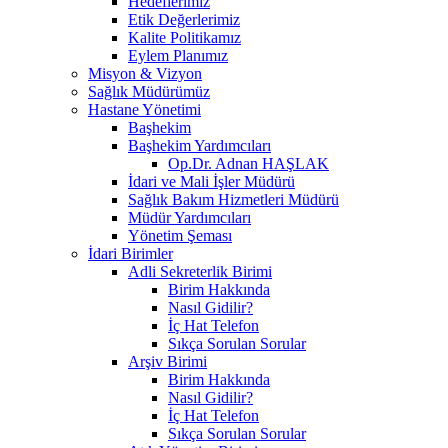
Hedeflerimiz
Etik Değerlerimiz
Kalite Politikamız
Eylem Planımız
Misyon & Vizyon
Sağlık Müdürümüz
Hastane Yönetimi
Başhekim
Başhekim Yardımcıları
Op.Dr. Adnan HAŞLAK
İdari ve Mali İşler Müdürü
Sağlık Bakım Hizmetleri Müdürü
Müdür Yardımcıları
Yönetim Şeması
İdari Birimler
Adli Sekreterlik Birimi
Birim Hakkında
Nasıl Gidilir?
İç Hat Telefon
Sıkça Sorulan Sorular
Arşiv Birimi
Birim Hakkında
Nasıl Gidilir?
İç Hat Telefon
Sıkça Sorulan Sorular