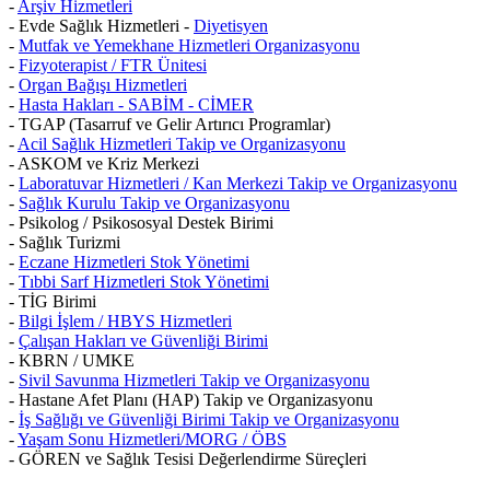
-
Arşiv Hizmetleri
- Evde Sağlık Hizmetleri -
Diyetisyen
-
Mutfak ve Yemekhane Hizmetleri Organizasyonu
-
Fizyoterapist / FTR Ünitesi
-
Organ Bağışı Hizmetleri
-
Hasta Hakları - SABİM - CİMER
- TGAP (Tasarruf ve Gelir Artırıcı Programlar)
-
Acil Sağlık Hizmetleri Takip ve Organizasyonu
- ASKOM ve Kriz Merkezi
-
Laboratuvar Hizmetleri / Kan Merkezi Takip ve Organizasyonu
-
Sağlık Kurulu Takip ve Organizasyonu
- Psikolog / Psikososyal Destek Birimi
- Sağlık Turizmi
-
Eczane Hizmetleri Stok Yönetimi
-
Tıbbi Sarf Hizmetleri Stok Yönetimi
- TİG Birimi
-
Bilgi İşlem / HBYS Hizmetleri
-
Çalışan Hakları ve Güvenliği Birimi
- KBRN / UMKE
-
Sivil Savunma Hizmetleri Takip ve Organizasyonu
- Hastane Afet Planı (HAP) Takip ve Organizasyonu
-
İş Sağlığı ve Güvenliği Birimi Takip ve Organizasyonu
-
Yaşam Sonu Hizmetleri/MORG / ÖBS
- GÖREN ve Sağlık Tesisi Değerlendirme Süreçleri