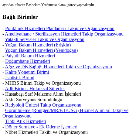
Bağlı Birimler
-
Poliklinik Hizmetleri Planlama / Takip ve Organizasyonu
-
Ameliyathane / Sterilizasyon Hizmetleri Takip Organizasyonu
-
Yataklı Servisler Takip ve Organizasyonu
-
Yoğun Bakım Hizmetleri (Erişkin)
-
Yoğun Bakım Hizmetleri (Yenidoğan)
-
Palyatif Bakım Hizmetleri
-
Doğumhane Hizmetleri
-
Ağız ve Diş Sağlığı Hizmetleri Takip ve Organizasyonu
-
Kalite Yönetimi Birimi
-
İstatistik Birimi
- MHRS Birimi Takip ve Organizasyonu
-
Adli Birim - Hukuksal Süreçler
- Hastabaşı Sarf Malzeme Alımı İşlemleri
- Aktif Sürveyans Sorumluluğu
-
Radyoloji Ünitesi Takip Organizasyonu
-
Görüntüleme (Röntgen/MR/BT/USG) Hizmet Alımları Takip ve
Organizasyonu
-
Tıbbi Atık Hizmetleri
-
Döner Sermaye - Ek Ödeme İşlemleri
- Nöbet Hizmetleri Takibi ve Organizasyonu