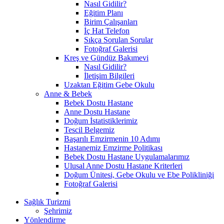
Nasıl Gidilir?
Eğitim Planı
Birim Çalışanları
İç Hat Telefon
Sıkça Sorulan Sorular
Fotoğraf Galerisi
Kreş ve Gündüz Bakımevi
Nasıl Gidilir?
İletişim Bilgileri
Uzaktan Eğitim Gebe Okulu
Anne & Bebek
Bebek Dostu Hastane
Anne Dostu Hastane
Doğum İstatistiklerimiz
Tescil Belgemiz
Başarılı Emzirmenin 10 Adımı
Hastanemiz Emzirme Politikası
Bebek Dostu Hastane Uygulamalarımız
Ulusal Anne Dostu Hastane Kriterleri
Doğum Ünitesi, Gebe Okulu ve Ebe Polikliniği
Fotoğraf Galerisi
Sağlık Turizmi
Şehrimiz
Yönlendirme