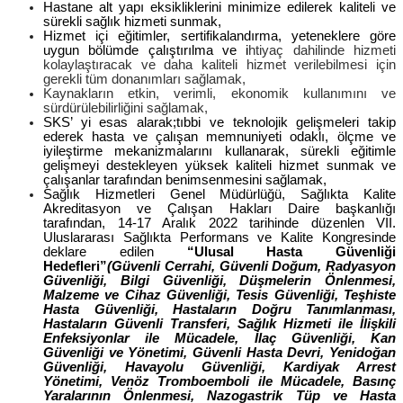
Hastane alt yapı eksikliklerini minimize edilerek kaliteli ve
sürekli sağlık hizmeti sunmak,
Hizmet içi eğitimler, sertifikalandırma, yeteneklere göre
uygun bölümde çalıştırılma ve
i
htiyaç dahilinde hizmeti
kolaylaştıracak ve daha kaliteli hizmet verilebilmesi için
gerekli tüm donanımları sağlamak,
Kaynakların etkin, verimli, ekonomik kullanımını ve
sürdürülebilirliğini sağlamak,
SKS’ yi esas alarak;
tıbbi ve teknolojik gelişmeleri takip
ederek
hasta ve çalışan memnuniyeti
odaklı, ölçme ve
iyileştirme mekanizmalarını kullanarak, sürekli eğitimle
gelişmeyi destekleyen yüksek kaliteli hizmet sunmak ve
çalışanlar tarafından benimsenmesini
sağlamak,
Sağlık Hizmetleri Genel Müdürlüğü, Sağlıkta Kalite
Akreditasyon ve Çalışan Hakları Daire başkanlığı
tarafından, 14-17 Aralık 2022 tarihinde düzenlen VII.
Uluslararası Sağlıkta Performans ve Kalite Kongresinde
deklare edilen
“Ulusal Hasta Güvenliği
Hedefleri”
(Güvenli Cerrahi, Güvenli Doğum, Radyasyon
Güvenliği, Bilgi Güvenliği, Düşmelerin Önlenmesi,
Malzeme ve Cihaz Güvenliği, Tesis Güvenliği, Teşhiste
Hasta Güvenliği, Hastaların Doğru Tanımlanması,
Hastaların Güvenli Transferi, Sağlık Hizmeti ile İlişkili
Enfeksiyonlar ile Mücadele, İlaç Güvenliği, Kan
Güvenliği ve Yönetimi, Güvenli Hasta Devri, Yenidoğan
Güvenliği, Havayolu Güvenliği, Kardiyak Arrest
Yönetimi, Venöz Tromboemboli ile Mücadele, Basınç
Yaralarının Önlenmesi, Nazogastrik Tüp ve Hasta