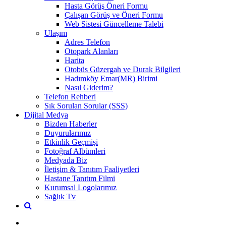
Hasta Görüş Öneri Formu
Çalışan Görüş ve Öneri Formu
Web Sistesi Güncelleme Talebi
Ulaşım
Adres Telefon
Otopark Alanları
Harita
Otobüs Güzergah ve Durak Bilgileri
Hadımköy Emar(MR) Birimi
Nasıl Giderim?
Telefon Rehberi
Sık Sorulan Sorular (SSS)
Dijital Medya
Bizden Haberler
Duyurularımız
Etkinlik Geçmişi
Fotoğraf Albümleri
Medyada Biz
İletişim & Tanıtım Faaliyetleri
Hastane Tanıtım Filmi
Kurumsal Logolarımız
Sağlık Tv