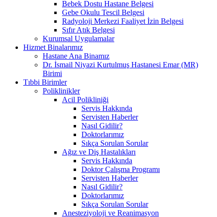
Bebek Dostu Hastane Belgesi
Gebe Okulu Tescil Belgesi
Radyoloji Merkezi Faaliyet İzin Belgesi
Sıfır Atık Belgesi
Kurumsal Uygulamalar
Hizmet Binalarımız
Hastane Ana Binamız
Dr. İsmail Niyazi Kurtulmuş Hastanesi Emar (MR)
Birimi
Tıbbi Birimler
Poliklinikler
Acil Polikliniği
Servis Hakkında
Servisten Haberler
Nasıl Gidilir?
Doktorlarımız
Sıkça Sorulan Sorular
Ağız ve Diş Hastalıkları
Servis Hakkında
Doktor Çalışma Programı
Servisten Haberler
Nasıl Gidilir?
Doktorlarımız
Sıkça Sorulan Sorular
Anesteziyoloji ve Reanimasyon