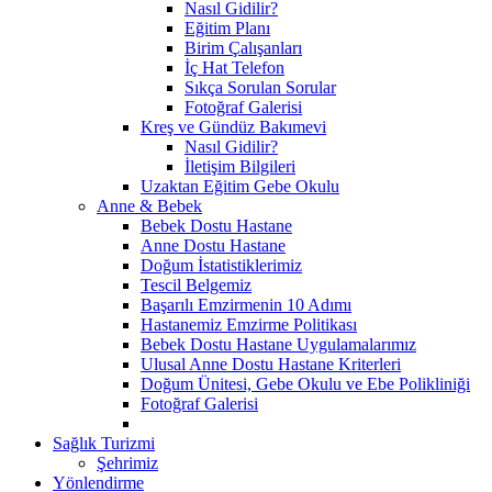
Nasıl Gidilir?
Eğitim Planı
Birim Çalışanları
İç Hat Telefon
Sıkça Sorulan Sorular
Fotoğraf Galerisi
Kreş ve Gündüz Bakımevi
Nasıl Gidilir?
İletişim Bilgileri
Uzaktan Eğitim Gebe Okulu
Anne & Bebek
Bebek Dostu Hastane
Anne Dostu Hastane
Doğum İstatistiklerimiz
Tescil Belgemiz
Başarılı Emzirmenin 10 Adımı
Hastanemiz Emzirme Politikası
Bebek Dostu Hastane Uygulamalarımız
Ulusal Anne Dostu Hastane Kriterleri
Doğum Ünitesi, Gebe Okulu ve Ebe Polikliniği
Fotoğraf Galerisi
Sağlık Turizmi
Şehrimiz
Yönlendirme