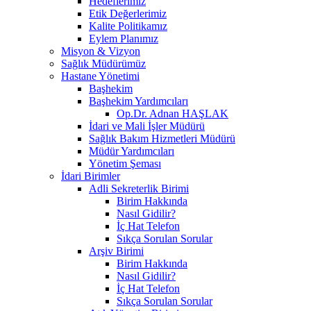
Hedeflerimiz
Etik Değerlerimiz
Kalite Politikamız
Eylem Planımız
Misyon & Vizyon
Sağlık Müdürümüz
Hastane Yönetimi
Başhekim
Başhekim Yardımcıları
Op.Dr. Adnan HAŞLAK
İdari ve Mali İşler Müdürü
Sağlık Bakım Hizmetleri Müdürü
Müdür Yardımcıları
Yönetim Şeması
İdari Birimler
Adli Sekreterlik Birimi
Birim Hakkında
Nasıl Gidilir?
İç Hat Telefon
Sıkça Sorulan Sorular
Arşiv Birimi
Birim Hakkında
Nasıl Gidilir?
İç Hat Telefon
Sıkça Sorulan Sorular