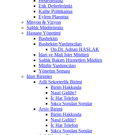
Hedeflerimiz
Etik Değerlerimiz
Kalite Politikamız
Eylem Planımız
Misyon & Vizyon
Sağlık Müdürümüz
Hastane Yönetimi
Başhekim
Başhekim Yardımcıları
Op.Dr. Adnan HAŞLAK
İdari ve Mali İşler Müdürü
Sağlık Bakım Hizmetleri Müdürü
Müdür Yardımcıları
Yönetim Şeması
İdari Birimler
Adli Sekreterlik Birimi
Birim Hakkında
Nasıl Gidilir?
İç Hat Telefon
Sıkça Sorulan Sorular
Arşiv Birimi
Birim Hakkında
Nasıl Gidilir?
İç Hat Telefon
Sıkça Sorulan Sorular