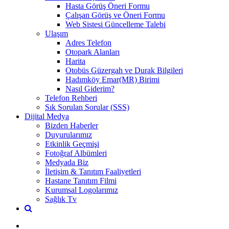
Hasta Görüş Öneri Formu
Çalışan Görüş ve Öneri Formu
Web Sistesi Güncelleme Talebi
Ulaşım
Adres Telefon
Otopark Alanları
Harita
Otobüs Güzergah ve Durak Bilgileri
Hadımköy Emar(MR) Birimi
Nasıl Giderim?
Telefon Rehberi
Sık Sorulan Sorular (SSS)
Dijital Medya
Bizden Haberler
Duyurularımız
Etkinlik Geçmişi
Fotoğraf Albümleri
Medyada Biz
İletişim & Tanıtım Faaliyetleri
Hastane Tanıtım Filmi
Kurumsal Logolarımız
Sağlık Tv