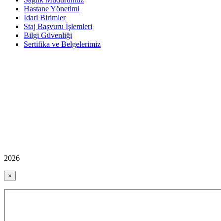
Hastane Yönetimi
İdari Birimler
Staj Başvuru İşlemleri
Bilgi Güvenliği
Sertifika ve Belgelerimiz
2026
×