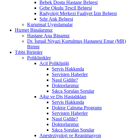
Bebek Dostu Hastane Belgesi
Gebe Okulu Tescil Belgesi
Radyoloji Merkezi Faaliyet İzin Belgesi
Sıfır Atık Belgesi
Kurumsal Uygulamalar
Hizmet Binalarımız
Hastane Ana Binamız
Dr. İsmail Niyazi Kurtulmuş Hastanesi Emar (MR)
Birimi
Tıbbi Birimler
Poliklinikler
Acil Polikliniği
Servis Hakkında
Servisten Haberler
Nasıl Gidilir?
Doktorlarımız
Sıkça Sorulan Sorular
Ağız ve Diş Hastalıkları
Servis Hakkında
Doktor Çalışma Programı
Servisten Haberler
Nasıl Gidilir?
Doktorlarımız
Sıkça Sorulan Sorular
Anesteziyoloji ve Reanimasyon