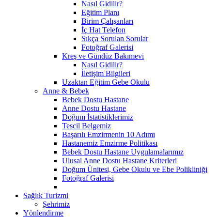
Nasıl Gidilir?
Eğitim Planı
Birim Çalışanları
İç Hat Telefon
Sıkça Sorulan Sorular
Fotoğraf Galerisi
Kreş ve Gündüz Bakımevi
Nasıl Gidilir?
İletişim Bilgileri
Uzaktan Eğitim Gebe Okulu
Anne & Bebek
Bebek Dostu Hastane
Anne Dostu Hastane
Doğum İstatistiklerimiz
Tescil Belgemiz
Başarılı Emzirmenin 10 Adımı
Hastanemiz Emzirme Politikası
Bebek Dostu Hastane Uygulamalarımız
Ulusal Anne Dostu Hastane Kriterleri
Doğum Ünitesi, Gebe Okulu ve Ebe Polikliniği
Fotoğraf Galerisi
Sağlık Turizmi
Şehrimiz
Yönlendirme