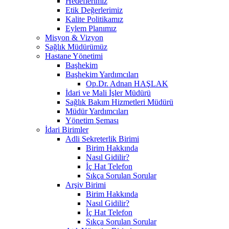
Hedeflerimiz
Etik Değerlerimiz
Kalite Politikamız
Eylem Planımız
Misyon & Vizyon
Sağlık Müdürümüz
Hastane Yönetimi
Başhekim
Başhekim Yardımcıları
Op.Dr. Adnan HAŞLAK
İdari ve Mali İşler Müdürü
Sağlık Bakım Hizmetleri Müdürü
Müdür Yardımcıları
Yönetim Şeması
İdari Birimler
Adli Sekreterlik Birimi
Birim Hakkında
Nasıl Gidilir?
İç Hat Telefon
Sıkça Sorulan Sorular
Arşiv Birimi
Birim Hakkında
Nasıl Gidilir?
İç Hat Telefon
Sıkça Sorulan Sorular