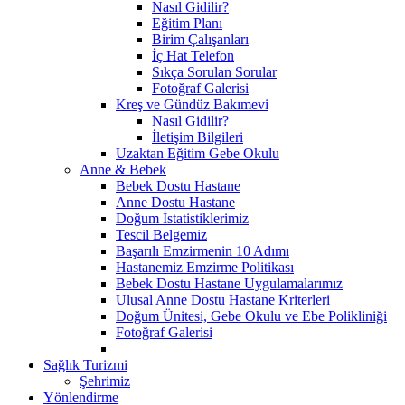
Nasıl Gidilir?
Eğitim Planı
Birim Çalışanları
İç Hat Telefon
Sıkça Sorulan Sorular
Fotoğraf Galerisi
Kreş ve Gündüz Bakımevi
Nasıl Gidilir?
İletişim Bilgileri
Uzaktan Eğitim Gebe Okulu
Anne & Bebek
Bebek Dostu Hastane
Anne Dostu Hastane
Doğum İstatistiklerimiz
Tescil Belgemiz
Başarılı Emzirmenin 10 Adımı
Hastanemiz Emzirme Politikası
Bebek Dostu Hastane Uygulamalarımız
Ulusal Anne Dostu Hastane Kriterleri
Doğum Ünitesi, Gebe Okulu ve Ebe Polikliniği
Fotoğraf Galerisi
Sağlık Turizmi
Şehrimiz
Yönlendirme