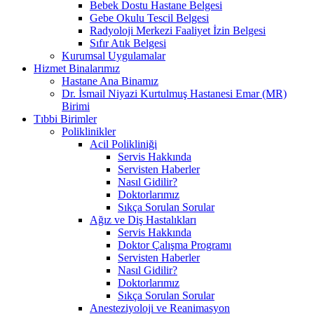
Bebek Dostu Hastane Belgesi
Gebe Okulu Tescil Belgesi
Radyoloji Merkezi Faaliyet İzin Belgesi
Sıfır Atık Belgesi
Kurumsal Uygulamalar
Hizmet Binalarımız
Hastane Ana Binamız
Dr. İsmail Niyazi Kurtulmuş Hastanesi Emar (MR)
Birimi
Tıbbi Birimler
Poliklinikler
Acil Polikliniği
Servis Hakkında
Servisten Haberler
Nasıl Gidilir?
Doktorlarımız
Sıkça Sorulan Sorular
Ağız ve Diş Hastalıkları
Servis Hakkında
Doktor Çalışma Programı
Servisten Haberler
Nasıl Gidilir?
Doktorlarımız
Sıkça Sorulan Sorular
Anesteziyoloji ve Reanimasyon