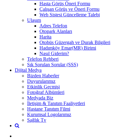
Hasta Görüş Öneri Formu
Çalışan Görüş ve Öneri Formu
Web Sistesi Güncelleme Talebi
Ulaşım
Adres Telefon
Otopark Alanları
Harita
Otobüs Güzergah ve Durak Bilgileri
Hadımköy Emar(MR) Birimi
Nasıl Giderim?
Telefon Rehberi
Sık Sorulan Sorular (SSS)
Dijital Medya
Bizden Haberler
Duyurularımız
Etkinlik Geçmişi
Fotoğraf Albümleri
Medyada Biz
İletişim & Tanıtım Faaliyetleri
Hastane Tanıtım Filmi
Kurumsal Logolarımız
Sağlık Tv