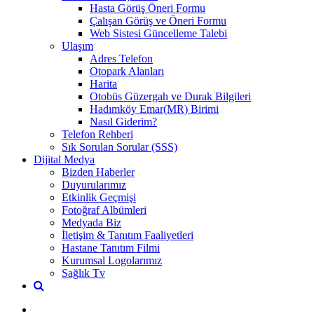
Hasta Görüş Öneri Formu
Çalışan Görüş ve Öneri Formu
Web Sistesi Güncelleme Talebi
Ulaşım
Adres Telefon
Otopark Alanları
Harita
Otobüs Güzergah ve Durak Bilgileri
Hadımköy Emar(MR) Birimi
Nasıl Giderim?
Telefon Rehberi
Sık Sorulan Sorular (SSS)
Dijital Medya
Bizden Haberler
Duyurularımız
Etkinlik Geçmişi
Fotoğraf Albümleri
Medyada Biz
İletişim & Tanıtım Faaliyetleri
Hastane Tanıtım Filmi
Kurumsal Logolarımız
Sağlık Tv