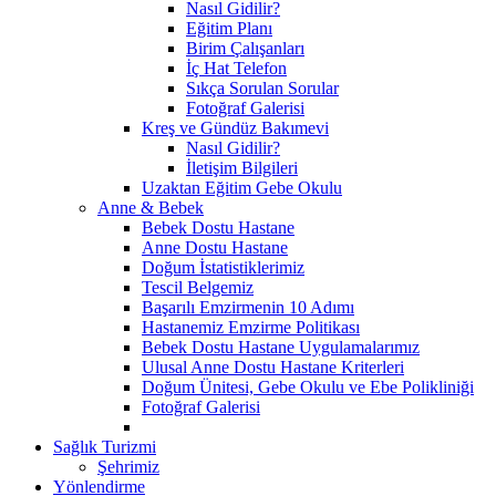
Nasıl Gidilir?
Eğitim Planı
Birim Çalışanları
İç Hat Telefon
Sıkça Sorulan Sorular
Fotoğraf Galerisi
Kreş ve Gündüz Bakımevi
Nasıl Gidilir?
İletişim Bilgileri
Uzaktan Eğitim Gebe Okulu
Anne & Bebek
Bebek Dostu Hastane
Anne Dostu Hastane
Doğum İstatistiklerimiz
Tescil Belgemiz
Başarılı Emzirmenin 10 Adımı
Hastanemiz Emzirme Politikası
Bebek Dostu Hastane Uygulamalarımız
Ulusal Anne Dostu Hastane Kriterleri
Doğum Ünitesi, Gebe Okulu ve Ebe Polikliniği
Fotoğraf Galerisi
Sağlık Turizmi
Şehrimiz
Yönlendirme