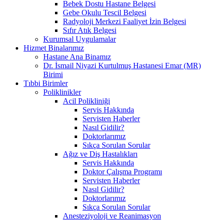
Bebek Dostu Hastane Belgesi
Gebe Okulu Tescil Belgesi
Radyoloji Merkezi Faaliyet İzin Belgesi
Sıfır Atık Belgesi
Kurumsal Uygulamalar
Hizmet Binalarımız
Hastane Ana Binamız
Dr. İsmail Niyazi Kurtulmuş Hastanesi Emar (MR)
Birimi
Tıbbi Birimler
Poliklinikler
Acil Polikliniği
Servis Hakkında
Servisten Haberler
Nasıl Gidilir?
Doktorlarımız
Sıkça Sorulan Sorular
Ağız ve Diş Hastalıkları
Servis Hakkında
Doktor Çalışma Programı
Servisten Haberler
Nasıl Gidilir?
Doktorlarımız
Sıkça Sorulan Sorular
Anesteziyoloji ve Reanimasyon