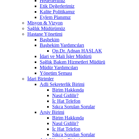
Hedeflerimiz
Etik Değerlerimiz
Kalite Politikamız
Eylem Planımız
Misyon & Vizyon
Sağlık Müdürümüz
Hastane Yönetimi
Başhekim
Başhekim Yardımcıları
Op.Dr. Adnan HAŞLAK
İdari ve Mali İşler Müdürü
Sağlık Bakım Hizmetleri Müdürü
Müdür Yardımcıları
Yönetim Şeması
İdari Birimler
Adli Sekreterlik Birimi
Birim Hakkında
Nasıl Gidilir?
İç Hat Telefon
Sıkça Sorulan Sorular
Arşiv Birimi
Birim Hakkında
Nasıl Gidilir?
İç Hat Telefon
Sıkça Sorulan Sorular