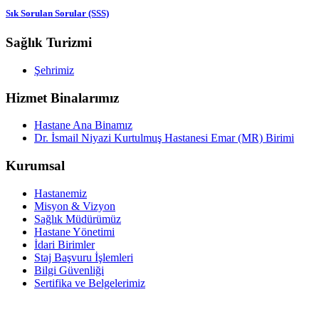
Sık Sorulan Sorular (SSS)
Sağlık Turizmi
Şehrimiz
Hizmet Binalarımız
Hastane Ana Binamız
Dr. İsmail Niyazi Kurtulmuş Hastanesi Emar (MR) Birimi
Kurumsal
Hastanemiz
Misyon & Vizyon
Sağlık Müdürümüz
Hastane Yönetimi
İdari Birimler
Staj Başvuru İşlemleri
Bilgi Güvenliği
Sertifika ve Belgelerimiz