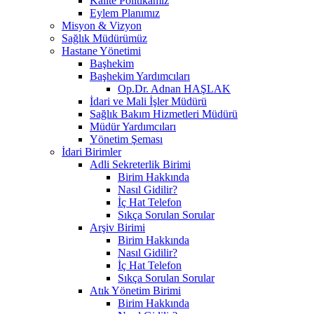
Kalite Politikamız
Eylem Planımız
Misyon & Vizyon
Sağlık Müdürümüz
Hastane Yönetimi
Başhekim
Başhekim Yardımcıları
Op.Dr. Adnan HAŞLAK
İdari ve Mali İşler Müdürü
Sağlık Bakım Hizmetleri Müdürü
Müdür Yardımcıları
Yönetim Şeması
İdari Birimler
Adli Sekreterlik Birimi
Birim Hakkında
Nasıl Gidilir?
İç Hat Telefon
Sıkça Sorulan Sorular
Arşiv Birimi
Birim Hakkında
Nasıl Gidilir?
İç Hat Telefon
Sıkça Sorulan Sorular
Atık Yönetim Birimi
Birim Hakkında