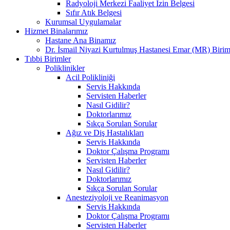
Radyoloji Merkezi Faaliyet İzin Belgesi
Sıfır Atık Belgesi
Kurumsal Uygulamalar
Hizmet Binalarımız
Hastane Ana Binamız
Dr. İsmail Niyazi Kurtulmuş Hastanesi Emar (MR) Birim
Tıbbi Birimler
Poliklinikler
Acil Polikliniği
Servis Hakkında
Servisten Haberler
Nasıl Gidilir?
Doktorlarımız
Sıkça Sorulan Sorular
Ağız ve Diş Hastalıkları
Servis Hakkında
Doktor Çalışma Programı
Servisten Haberler
Nasıl Gidilir?
Doktorlarımız
Sıkça Sorulan Sorular
Anesteziyoloji ve Reanimasyon
Servis Hakkında
Doktor Çalışma Programı
Servisten Haberler