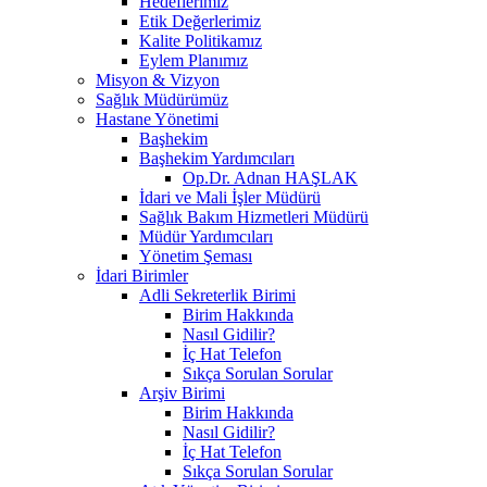
Hedeflerimiz
Etik Değerlerimiz
Kalite Politikamız
Eylem Planımız
Misyon & Vizyon
Sağlık Müdürümüz
Hastane Yönetimi
Başhekim
Başhekim Yardımcıları
Op.Dr. Adnan HAŞLAK
İdari ve Mali İşler Müdürü
Sağlık Bakım Hizmetleri Müdürü
Müdür Yardımcıları
Yönetim Şeması
İdari Birimler
Adli Sekreterlik Birimi
Birim Hakkında
Nasıl Gidilir?
İç Hat Telefon
Sıkça Sorulan Sorular
Arşiv Birimi
Birim Hakkında
Nasıl Gidilir?
İç Hat Telefon
Sıkça Sorulan Sorular