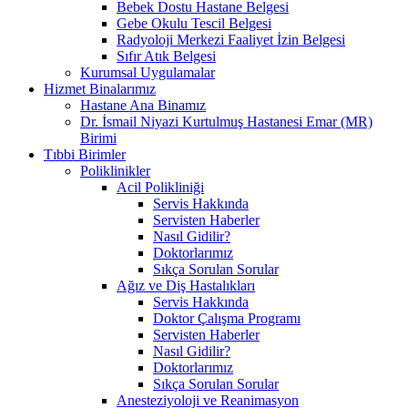
Bebek Dostu Hastane Belgesi
Gebe Okulu Tescil Belgesi
Radyoloji Merkezi Faaliyet İzin Belgesi
Sıfır Atık Belgesi
Kurumsal Uygulamalar
Hizmet Binalarımız
Hastane Ana Binamız
Dr. İsmail Niyazi Kurtulmuş Hastanesi Emar (MR)
Birimi
Tıbbi Birimler
Poliklinikler
Acil Polikliniği
Servis Hakkında
Servisten Haberler
Nasıl Gidilir?
Doktorlarımız
Sıkça Sorulan Sorular
Ağız ve Diş Hastalıkları
Servis Hakkında
Doktor Çalışma Programı
Servisten Haberler
Nasıl Gidilir?
Doktorlarımız
Sıkça Sorulan Sorular
Anesteziyoloji ve Reanimasyon