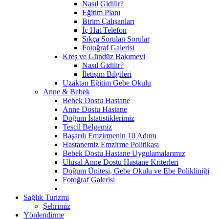
Nasıl Gidilir?
Eğitim Planı
Birim Çalışanları
İç Hat Telefon
Sıkça Sorulan Sorular
Fotoğraf Galerisi
Kreş ve Gündüz Bakımevi
Nasıl Gidilir?
İletişim Bilgileri
Uzaktan Eğitim Gebe Okulu
Anne & Bebek
Bebek Dostu Hastane
Anne Dostu Hastane
Doğum İstatistiklerimiz
Tescil Belgemiz
Başarılı Emzirmenin 10 Adımı
Hastanemiz Emzirme Politikası
Bebek Dostu Hastane Uygulamalarımız
Ulusal Anne Dostu Hastane Kriterleri
Doğum Ünitesi, Gebe Okulu ve Ebe Polikliniği
Fotoğraf Galerisi
Sağlık Turizmi
Şehrimiz
Yönlendirme