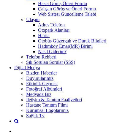
Hasta Görüş Öneri Formu
Çalışan Görüş ve Öneri Formu
Web Sistesi Güncelleme Talebi
Ulaşım
Adres Telefon
Otopark Alanları
Harita
Otobüs Güzergah ve Durak Bilgileri
Hadımköy Emar(MR) Birimi
Nasıl Giderim?
Telefon Rehberi
Sık Sorulan Sorular (SSS)
Dijital Medya
Bizden Haberler
Duyurularımız
Etkinlik Geçmişi
Fotoğraf Albümleri
Medyada Biz
İletişim & Tanıtım Faaliyetleri
Hastane Tanıtım Filmi
Kurumsal Logolarımız
Sağlık Tv