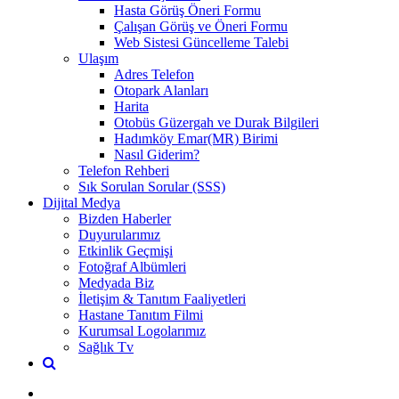
Hasta Görüş Öneri Formu
Çalışan Görüş ve Öneri Formu
Web Sistesi Güncelleme Talebi
Ulaşım
Adres Telefon
Otopark Alanları
Harita
Otobüs Güzergah ve Durak Bilgileri
Hadımköy Emar(MR) Birimi
Nasıl Giderim?
Telefon Rehberi
Sık Sorulan Sorular (SSS)
Dijital Medya
Bizden Haberler
Duyurularımız
Etkinlik Geçmişi
Fotoğraf Albümleri
Medyada Biz
İletişim & Tanıtım Faaliyetleri
Hastane Tanıtım Filmi
Kurumsal Logolarımız
Sağlık Tv