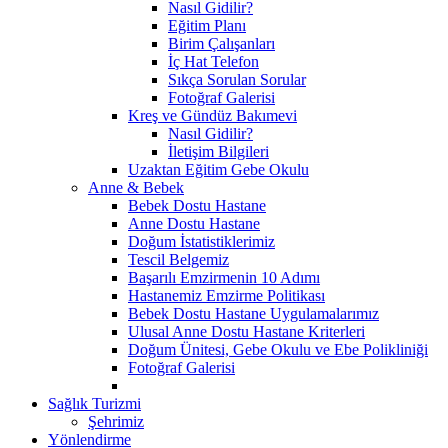
Nasıl Gidilir?
Eğitim Planı
Birim Çalışanları
İç Hat Telefon
Sıkça Sorulan Sorular
Fotoğraf Galerisi
Kreş ve Gündüz Bakımevi
Nasıl Gidilir?
İletişim Bilgileri
Uzaktan Eğitim Gebe Okulu
Anne & Bebek
Bebek Dostu Hastane
Anne Dostu Hastane
Doğum İstatistiklerimiz
Tescil Belgemiz
Başarılı Emzirmenin 10 Adımı
Hastanemiz Emzirme Politikası
Bebek Dostu Hastane Uygulamalarımız
Ulusal Anne Dostu Hastane Kriterleri
Doğum Ünitesi, Gebe Okulu ve Ebe Polikliniği
Fotoğraf Galerisi
Sağlık Turizmi
Şehrimiz
Yönlendirme