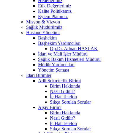
Hedeflerimiz
Etik Değerlerimiz
Kalite Politikamız
Eylem Planımız
Misyon & Vizyon
Sağlık Müdürümüz
Hastane Yönetimi
Başhekim
Başhekim Yardımcıları
Op.Dr. Adnan HAŞLAK
İdari ve Mali İşler Müdürü
Sağlık Bakım Hizmetleri Müdürü
Müdür Yardımcıları
Yönetim Şeması
İdari Birimler
Adli Sekreterlik Birimi
Birim Hakkında
Nasıl Gidilir?
İç Hat Telefon
Sıkça Sorulan Sorular
Arşiv Birimi
Birim Hakkında
Nasıl Gidilir?
İç Hat Telefon
Sıkça Sorulan Sorular