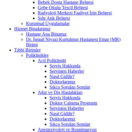
Bebek Dostu Hastane Belgesi
Gebe Okulu Tescil Belgesi
Radyoloji Merkezi Faaliyet İzin Belgesi
Sıfır Atık Belgesi
Kurumsal Uygulamalar
Hizmet Binalarımız
Hastane Ana Binamız
Dr. İsmail Niyazi Kurtulmuş Hastanesi Emar (MR)
Birimi
Tıbbi Birimler
Poliklinikler
Acil Polikliniği
Servis Hakkında
Servisten Haberler
Nasıl Gidilir?
Doktorlarımız
Sıkça Sorulan Sorular
Ağız ve Diş Hastalıkları
Servis Hakkında
Doktor Çalışma Programı
Servisten Haberler
Nasıl Gidilir?
Doktorlarımız
Sıkça Sorulan Sorular
Anesteziyoloji ve Reanimasyon