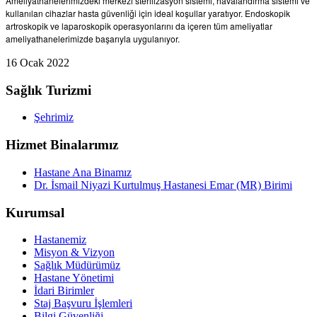
Ameliyathanelerimizdeki merkezi sterilizasyon sistemi, havalandırma sistemi ve
kullanılan cihazlar hasta güvenliği için ideal koşullar yaratıyor. Endoskopik
artroskopik ve laparoskopik operasyonlarını da içeren tüm ameliyatlar
ameliyathanelerimizde başarıyla uygulanıyor.
16 Ocak 2022
Sağlık Turizmi
Şehrimiz
Hizmet Binalarımız
Hastane Ana Binamız
Dr. İsmail Niyazi Kurtulmuş Hastanesi Emar (MR) Birimi
Kurumsal
Hastanemiz
Misyon & Vizyon
Sağlık Müdürümüz
Hastane Yönetimi
İdari Birimler
Staj Başvuru İşlemleri
Bilgi Güvenliği