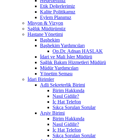
Hedeflerimiz
Etik Değerlerimiz
Kalite Politikamız
Eylem Planımız
Misyon & Vizyon
Sağlık Müdürümüz
Hastane Yönetimi
Başhekim
Başhekim Yardımcıları
Op.Dr. Adnan HAŞLAK
İdari ve Mali İşler Müdürü
Sağlık Bakım Hizmetleri Müdürü
Müdür Yardımcıları
Yönetim Şeması
İdari Birimler
Adli Sekreterlik Birimi
Birim Hakkında
Nasıl Gidilir?
İç Hat Telefon
Sıkça Sorulan Sorular
Arşiv Birimi
Birim Hakkında
Nasıl Gidilir?
İç Hat Telefon
Sıkça Sorulan Sorular