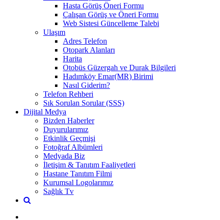
Hasta Görüş Öneri Formu
Çalışan Görüş ve Öneri Formu
Web Sistesi Güncelleme Talebi
Ulaşım
Adres Telefon
Otopark Alanları
Harita
Otobüs Güzergah ve Durak Bilgileri
Hadımköy Emar(MR) Birimi
Nasıl Giderim?
Telefon Rehberi
Sık Sorulan Sorular (SSS)
Dijital Medya
Bizden Haberler
Duyurularımız
Etkinlik Geçmişi
Fotoğraf Albümleri
Medyada Biz
İletişim & Tanıtım Faaliyetleri
Hastane Tanıtım Filmi
Kurumsal Logolarımız
Sağlık Tv