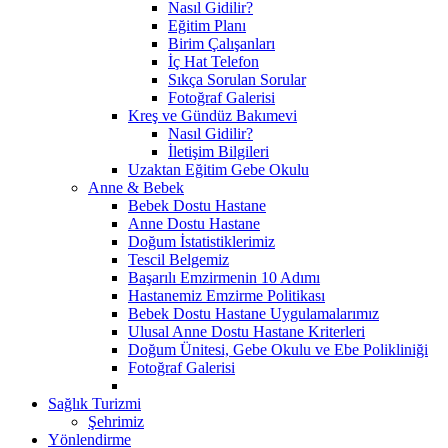
Nasıl Gidilir?
Eğitim Planı
Birim Çalışanları
İç Hat Telefon
Sıkça Sorulan Sorular
Fotoğraf Galerisi
Kreş ve Gündüz Bakımevi
Nasıl Gidilir?
İletişim Bilgileri
Uzaktan Eğitim Gebe Okulu
Anne & Bebek
Bebek Dostu Hastane
Anne Dostu Hastane
Doğum İstatistiklerimiz
Tescil Belgemiz
Başarılı Emzirmenin 10 Adımı
Hastanemiz Emzirme Politikası
Bebek Dostu Hastane Uygulamalarımız
Ulusal Anne Dostu Hastane Kriterleri
Doğum Ünitesi, Gebe Okulu ve Ebe Polikliniği
Fotoğraf Galerisi
Sağlık Turizmi
Şehrimiz
Yönlendirme