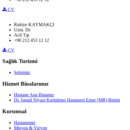
CV
Rukiye KAYMAKÇI
Uzm. Dr.
Acil Tıp
+90 212 453 12 12
CV
Sağlık Turizmi
Şehrimiz
Hizmet Binalarımız
Hastane Ana Binamız
Dr. İsmail Niyazi Kurtulmuş Hastanesi Emar (MR) Birimi
Kurumsal
Hastanemiz
Misyon & Vizyon