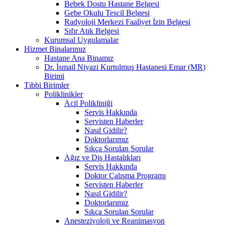
Bebek Dostu Hastane Belgesi
Gebe Okulu Tescil Belgesi
Radyoloji Merkezi Faaliyet İzin Belgesi
Sıfır Atık Belgesi
Kurumsal Uygulamalar
Hizmet Binalarımız
Hastane Ana Binamız
Dr. İsmail Niyazi Kurtulmuş Hastanesi Emar (MR)
Birimi
Tıbbi Birimler
Poliklinikler
Acil Polikliniği
Servis Hakkında
Servisten Haberler
Nasıl Gidilir?
Doktorlarımız
Sıkça Sorulan Sorular
Ağız ve Diş Hastalıkları
Servis Hakkında
Doktor Çalışma Programı
Servisten Haberler
Nasıl Gidilir?
Doktorlarımız
Sıkça Sorulan Sorular
Anesteziyoloji ve Reanimasyon