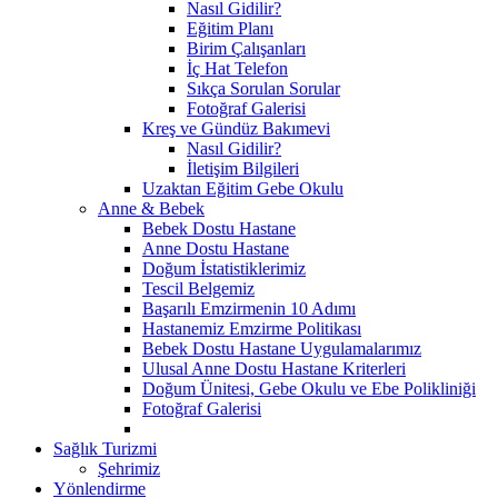
Nasıl Gidilir?
Eğitim Planı
Birim Çalışanları
İç Hat Telefon
Sıkça Sorulan Sorular
Fotoğraf Galerisi
Kreş ve Gündüz Bakımevi
Nasıl Gidilir?
İletişim Bilgileri
Uzaktan Eğitim Gebe Okulu
Anne & Bebek
Bebek Dostu Hastane
Anne Dostu Hastane
Doğum İstatistiklerimiz
Tescil Belgemiz
Başarılı Emzirmenin 10 Adımı
Hastanemiz Emzirme Politikası
Bebek Dostu Hastane Uygulamalarımız
Ulusal Anne Dostu Hastane Kriterleri
Doğum Ünitesi, Gebe Okulu ve Ebe Polikliniği
Fotoğraf Galerisi
Sağlık Turizmi
Şehrimiz
Yönlendirme