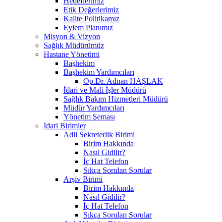
Hedeflerimiz
Etik Değerlerimiz
Kalite Politikamız
Eylem Planımız
Misyon & Vizyon
Sağlık Müdürümüz
Hastane Yönetimi
Başhekim
Başhekim Yardımcıları
Op.Dr. Adnan HAŞLAK
İdari ve Mali İşler Müdürü
Sağlık Bakım Hizmetleri Müdürü
Müdür Yardımcıları
Yönetim Şeması
İdari Birimler
Adli Sekreterlik Birimi
Birim Hakkında
Nasıl Gidilir?
İç Hat Telefon
Sıkça Sorulan Sorular
Arşiv Birimi
Birim Hakkında
Nasıl Gidilir?
İç Hat Telefon
Sıkça Sorulan Sorular