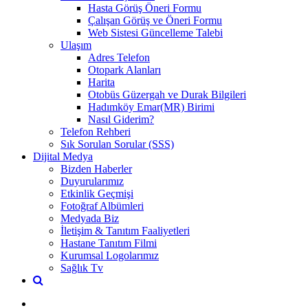
Hasta Görüş Öneri Formu
Çalışan Görüş ve Öneri Formu
Web Sistesi Güncelleme Talebi
Ulaşım
Adres Telefon
Otopark Alanları
Harita
Otobüs Güzergah ve Durak Bilgileri
Hadımköy Emar(MR) Birimi
Nasıl Giderim?
Telefon Rehberi
Sık Sorulan Sorular (SSS)
Dijital Medya
Bizden Haberler
Duyurularımız
Etkinlik Geçmişi
Fotoğraf Albümleri
Medyada Biz
İletişim & Tanıtım Faaliyetleri
Hastane Tanıtım Filmi
Kurumsal Logolarımız
Sağlık Tv