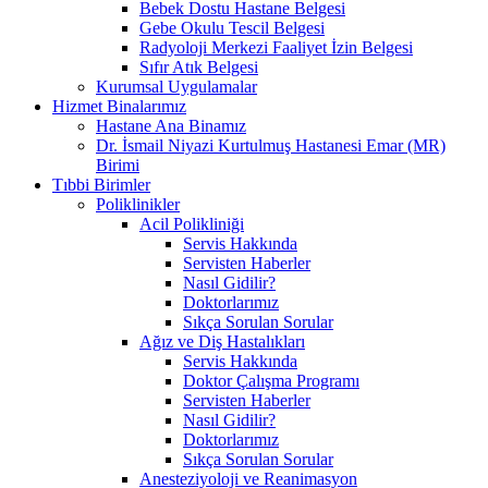
Bebek Dostu Hastane Belgesi
Gebe Okulu Tescil Belgesi
Radyoloji Merkezi Faaliyet İzin Belgesi
Sıfır Atık Belgesi
Kurumsal Uygulamalar
Hizmet Binalarımız
Hastane Ana Binamız
Dr. İsmail Niyazi Kurtulmuş Hastanesi Emar (MR)
Birimi
Tıbbi Birimler
Poliklinikler
Acil Polikliniği
Servis Hakkında
Servisten Haberler
Nasıl Gidilir?
Doktorlarımız
Sıkça Sorulan Sorular
Ağız ve Diş Hastalıkları
Servis Hakkında
Doktor Çalışma Programı
Servisten Haberler
Nasıl Gidilir?
Doktorlarımız
Sıkça Sorulan Sorular
Anesteziyoloji ve Reanimasyon