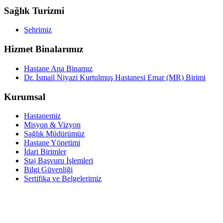
Sağlık Turizmi
Şehrimiz
Hizmet Binalarımız
Hastane Ana Binamız
Dr. İsmail Niyazi Kurtulmuş Hastanesi Emar (MR) Birimi
Kurumsal
Hastanemiz
Misyon & Vizyon
Sağlık Müdürümüz
Hastane Yönetimi
İdari Birimler
Staj Başvuru İşlemleri
Bilgi Güvenliği
Sertifika ve Belgelerimiz