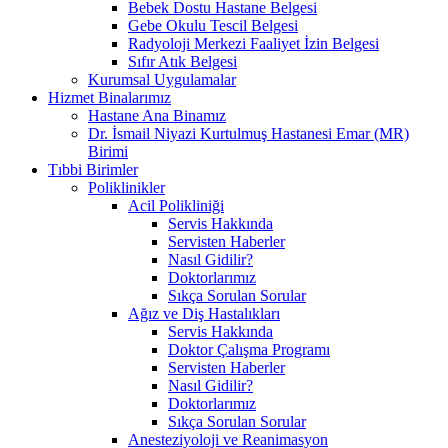
Bebek Dostu Hastane Belgesi
Gebe Okulu Tescil Belgesi
Radyoloji Merkezi Faaliyet İzin Belgesi
Sıfır Atık Belgesi
Kurumsal Uygulamalar
Hizmet Binalarımız
Hastane Ana Binamız
Dr. İsmail Niyazi Kurtulmuş Hastanesi Emar (MR)
Birimi
Tıbbi Birimler
Poliklinikler
Acil Polikliniği
Servis Hakkında
Servisten Haberler
Nasıl Gidilir?
Doktorlarımız
Sıkça Sorulan Sorular
Ağız ve Diş Hastalıkları
Servis Hakkında
Doktor Çalışma Programı
Servisten Haberler
Nasıl Gidilir?
Doktorlarımız
Sıkça Sorulan Sorular
Anesteziyoloji ve Reanimasyon