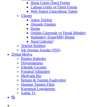
Hasta Görüş Öneri Formu
Çalışan Görüş ve Öneri Formu
Web Sistesi Güncelleme Talebi
Ulaşım
Adres Telefon
Otopark Alanları
Harita
Otobüs Güzergah ve Durak Bilgileri
Hadımköy Emar(MR) Birimi
Nasıl Giderim?
Telefon Rehberi
Sık Sorulan Sorular (SSS)
Dijital Medya
Bizden Haberler
Duyurularımız
Etkinlik Geçmişi
Fotoğraf Albümleri
Medyada Biz
İletişim & Tanıtım Faaliyetleri
Hastane Tanıtım Filmi
Kurumsal Logolarımız
Sağlık Tv