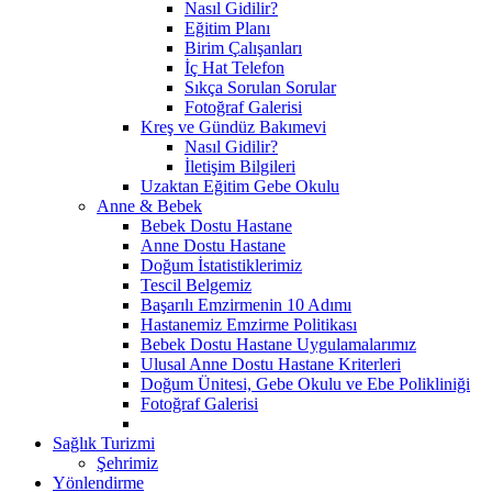
Nasıl Gidilir?
Eğitim Planı
Birim Çalışanları
İç Hat Telefon
Sıkça Sorulan Sorular
Fotoğraf Galerisi
Kreş ve Gündüz Bakımevi
Nasıl Gidilir?
İletişim Bilgileri
Uzaktan Eğitim Gebe Okulu
Anne & Bebek
Bebek Dostu Hastane
Anne Dostu Hastane
Doğum İstatistiklerimiz
Tescil Belgemiz
Başarılı Emzirmenin 10 Adımı
Hastanemiz Emzirme Politikası
Bebek Dostu Hastane Uygulamalarımız
Ulusal Anne Dostu Hastane Kriterleri
Doğum Ünitesi, Gebe Okulu ve Ebe Polikliniği
Fotoğraf Galerisi
Sağlık Turizmi
Şehrimiz
Yönlendirme