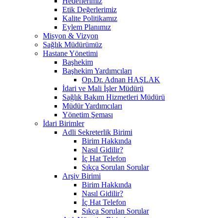
Hedeflerimiz
Etik Değerlerimiz
Kalite Politikamız
Eylem Planımız
Misyon & Vizyon
Sağlık Müdürümüz
Hastane Yönetimi
Başhekim
Başhekim Yardımcıları
Op.Dr. Adnan HAŞLAK
İdari ve Mali İşler Müdürü
Sağlık Bakım Hizmetleri Müdürü
Müdür Yardımcıları
Yönetim Şeması
İdari Birimler
Adli Sekreterlik Birimi
Birim Hakkında
Nasıl Gidilir?
İç Hat Telefon
Sıkça Sorulan Sorular
Arşiv Birimi
Birim Hakkında
Nasıl Gidilir?
İç Hat Telefon
Sıkça Sorulan Sorular