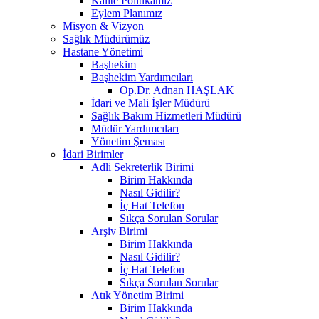
Kalite Politikamız
Eylem Planımız
Misyon & Vizyon
Sağlık Müdürümüz
Hastane Yönetimi
Başhekim
Başhekim Yardımcıları
Op.Dr. Adnan HAŞLAK
İdari ve Mali İşler Müdürü
Sağlık Bakım Hizmetleri Müdürü
Müdür Yardımcıları
Yönetim Şeması
İdari Birimler
Adli Sekreterlik Birimi
Birim Hakkında
Nasıl Gidilir?
İç Hat Telefon
Sıkça Sorulan Sorular
Arşiv Birimi
Birim Hakkında
Nasıl Gidilir?
İç Hat Telefon
Sıkça Sorulan Sorular
Atık Yönetim Birimi
Birim Hakkında