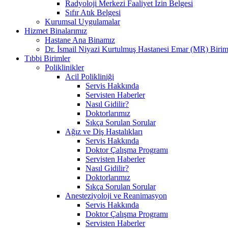
Radyoloji Merkezi Faaliyet İzin Belgesi
Sıfır Atık Belgesi
Kurumsal Uygulamalar
Hizmet Binalarımız
Hastane Ana Binamız
Dr. İsmail Niyazi Kurtulmuş Hastanesi Emar (MR) Birim
Tıbbi Birimler
Poliklinikler
Acil Polikliniği
Servis Hakkında
Servisten Haberler
Nasıl Gidilir?
Doktorlarımız
Sıkça Sorulan Sorular
Ağız ve Diş Hastalıkları
Servis Hakkında
Doktor Çalışma Programı
Servisten Haberler
Nasıl Gidilir?
Doktorlarımız
Sıkça Sorulan Sorular
Anesteziyoloji ve Reanimasyon
Servis Hakkında
Doktor Çalışma Programı
Servisten Haberler