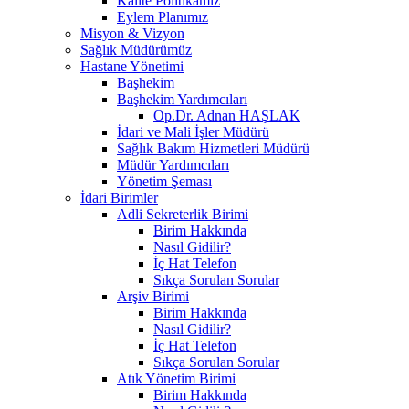
Kalite Politikamız
Eylem Planımız
Misyon & Vizyon
Sağlık Müdürümüz
Hastane Yönetimi
Başhekim
Başhekim Yardımcıları
Op.Dr. Adnan HAŞLAK
İdari ve Mali İşler Müdürü
Sağlık Bakım Hizmetleri Müdürü
Müdür Yardımcıları
Yönetim Şeması
İdari Birimler
Adli Sekreterlik Birimi
Birim Hakkında
Nasıl Gidilir?
İç Hat Telefon
Sıkça Sorulan Sorular
Arşiv Birimi
Birim Hakkında
Nasıl Gidilir?
İç Hat Telefon
Sıkça Sorulan Sorular
Atık Yönetim Birimi
Birim Hakkında