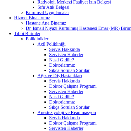
Radyoloji Merkezi Faaliyet İzin Belgesi
Sıfır Atık Belgesi
Kurumsal Uygulamalar
Hizmet Binalarımız
Hastane Ana Binamız
Dr. İsmail Niyazi Kurtulmuş Hastanesi Emar (MR) Birim
Tıbbi Birimler
Poliklinikler
Acil Polikliniği
Servis Hakkında
Servisten Haberler
Nasıl Gidilir?
Doktorlarımız
Sıkça Sorulan Sorular
Ağız ve Diş Hastalıkları
Servis Hakkında
Doktor Çalışma Programı
Servisten Haberler
Nasıl Gidilir?
Doktorlarımız
Sıkça Sorulan Sorular
Anesteziyoloji ve Reanimasyon
Servis Hakkında
Doktor Çalışma Programı
Servisten Haberler