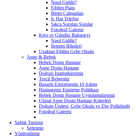
Nasıl Gidilir?
Eğitim Planı
Birim Çalışanları
İç Hat Telefon
Sıkça Sorulan Sorular
Fotoğraf Galerisi
Kreş ve Gündüz Bakımevi
Nasıl Gidilir?
İletişim Bilgileri
Uzaktan Eğitim Gebe Okulu
Anne & Bebek
Bebek Dostu Hastane
Anne Dostu Hastane
Doğum İstatistiklerimiz
Tescil Belgemiz
Başarılı Emzirmenin 10 Adımı
Hastanemiz Emzirme Politikası
Bebek Dostu Hastane Uygulamalarımız
Ulusal Anne Dostu Hastane Kriterleri
Doğum Ünitesi, Gebe Okulu ve Ebe Polikliniği
Fotoğraf Galerisi
Sağlık Turizmi
Şehrimiz
Yönlendirme