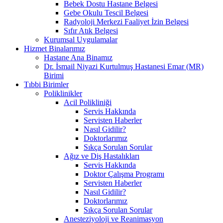
Bebek Dostu Hastane Belgesi
Gebe Okulu Tescil Belgesi
Radyoloji Merkezi Faaliyet İzin Belgesi
Sıfır Atık Belgesi
Kurumsal Uygulamalar
Hizmet Binalarımız
Hastane Ana Binamız
Dr. İsmail Niyazi Kurtulmuş Hastanesi Emar (MR)
Birimi
Tıbbi Birimler
Poliklinikler
Acil Polikliniği
Servis Hakkında
Servisten Haberler
Nasıl Gidilir?
Doktorlarımız
Sıkça Sorulan Sorular
Ağız ve Diş Hastalıkları
Servis Hakkında
Doktor Çalışma Programı
Servisten Haberler
Nasıl Gidilir?
Doktorlarımız
Sıkça Sorulan Sorular
Anesteziyoloji ve Reanimasyon