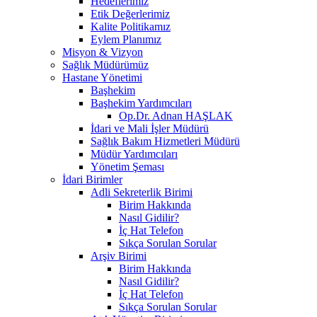
Hedeflerimiz
Etik Değerlerimiz
Kalite Politikamız
Eylem Planımız
Misyon & Vizyon
Sağlık Müdürümüz
Hastane Yönetimi
Başhekim
Başhekim Yardımcıları
Op.Dr. Adnan HAŞLAK
İdari ve Mali İşler Müdürü
Sağlık Bakım Hizmetleri Müdürü
Müdür Yardımcıları
Yönetim Şeması
İdari Birimler
Adli Sekreterlik Birimi
Birim Hakkında
Nasıl Gidilir?
İç Hat Telefon
Sıkça Sorulan Sorular
Arşiv Birimi
Birim Hakkında
Nasıl Gidilir?
İç Hat Telefon
Sıkça Sorulan Sorular