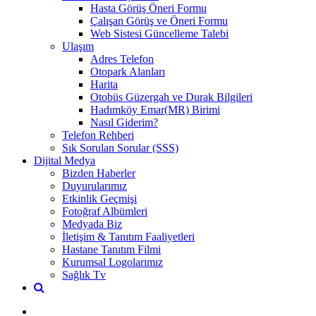
Hasta Görüş Öneri Formu
Çalışan Görüş ve Öneri Formu
Web Sistesi Güncelleme Talebi
Ulaşım
Adres Telefon
Otopark Alanları
Harita
Otobüs Güzergah ve Durak Bilgileri
Hadımköy Emar(MR) Birimi
Nasıl Giderim?
Telefon Rehberi
Sık Sorulan Sorular (SSS)
Dijital Medya
Bizden Haberler
Duyurularımız
Etkinlik Geçmişi
Fotoğraf Albümleri
Medyada Biz
İletişim & Tanıtım Faaliyetleri
Hastane Tanıtım Filmi
Kurumsal Logolarımız
Sağlık Tv