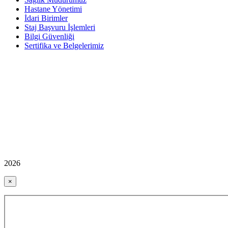
Hastane Yönetimi
İdari Birimler
Staj Başvuru İşlemleri
Bilgi Güvenliği
Sertifika ve Belgelerimiz
2026
×