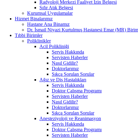
Radyoloji Merkezi Faaliyet İzin Belgesi
Sıfır Atık Belgesi
Kurumsal Uygulamalar
Hizmet Binalarımız
Hastane Ana Binamız
Dr. İsmail Niyazi Kurtulmuş Hastanesi Emar (MR) Birim
Tıbbi Birimler
Poliklinikler
Acil Polikliniği
Servis Hakkında
Servisten Haberler
Nasıl Gidilir?
Doktorlarımız
Sıkça Sorulan Sorular
Ağız ve Diş Hastalıkları
Servis Hakkında
Doktor Çalışma Programı
Servisten Haberler
Nasıl Gidilir?
Doktorlarımız
Sıkça Sorulan Sorular
Anesteziyoloji ve Reanimasyon
Servis Hakkında
Doktor Çalışma Programı
Servisten Haberler