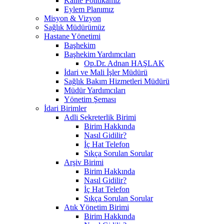
Kalite Politikamız
Eylem Planımız
Misyon & Vizyon
Sağlık Müdürümüz
Hastane Yönetimi
Başhekim
Başhekim Yardımcıları
Op.Dr. Adnan HAŞLAK
İdari ve Mali İşler Müdürü
Sağlık Bakım Hizmetleri Müdürü
Müdür Yardımcıları
Yönetim Şeması
İdari Birimler
Adli Sekreterlik Birimi
Birim Hakkında
Nasıl Gidilir?
İç Hat Telefon
Sıkça Sorulan Sorular
Arşiv Birimi
Birim Hakkında
Nasıl Gidilir?
İç Hat Telefon
Sıkça Sorulan Sorular
Atık Yönetim Birimi
Birim Hakkında