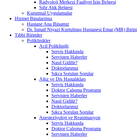
Radyoloji Merkezi Faaliyet İzin Belgesi
Sıfır Atık Belgesi
Kurumsal Uygulamalar
Hizmet Binalarımız
Hastane Ana Binamız
Dr. İsmail Niyazi Kurtulmuş Hastanesi Emar (MR) Birim
Tıbbi Birimler
Poliklinikler
Acil Polikliniği
Servis Hakkında
Servisten Haberler
Nasıl Gidilir?
Doktorlarımız
Sıkça Sorulan Sorular
Ağız ve Diş Hastalıkları
Servis Hakkında
Doktor Çalışma Programı
Servisten Haberler
Nasıl Gidilir?
Doktorlarımız
Sıkça Sorulan Sorular
Anesteziyoloji ve Reanimasyon
Servis Hakkında
Doktor Çalışma Programı
Servisten Haberler