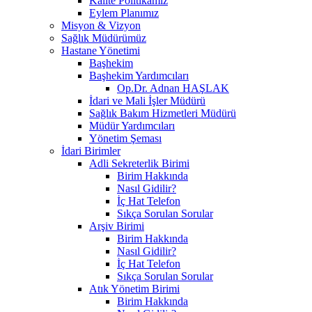
Kalite Politikamız
Eylem Planımız
Misyon & Vizyon
Sağlık Müdürümüz
Hastane Yönetimi
Başhekim
Başhekim Yardımcıları
Op.Dr. Adnan HAŞLAK
İdari ve Mali İşler Müdürü
Sağlık Bakım Hizmetleri Müdürü
Müdür Yardımcıları
Yönetim Şeması
İdari Birimler
Adli Sekreterlik Birimi
Birim Hakkında
Nasıl Gidilir?
İç Hat Telefon
Sıkça Sorulan Sorular
Arşiv Birimi
Birim Hakkında
Nasıl Gidilir?
İç Hat Telefon
Sıkça Sorulan Sorular
Atık Yönetim Birimi
Birim Hakkında