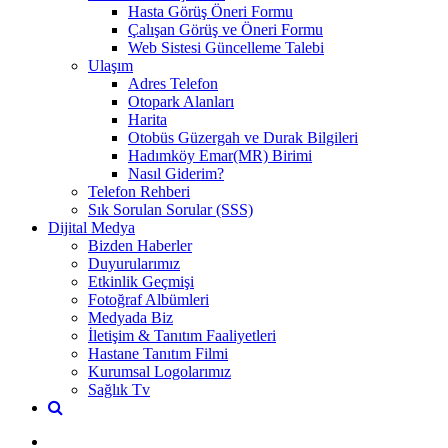
Hasta Görüş Öneri Formu
Çalışan Görüş ve Öneri Formu
Web Sistesi Güncelleme Talebi
Ulaşım
Adres Telefon
Otopark Alanları
Harita
Otobüs Güzergah ve Durak Bilgileri
Hadımköy Emar(MR) Birimi
Nasıl Giderim?
Telefon Rehberi
Sık Sorulan Sorular (SSS)
Dijital Medya
Bizden Haberler
Duyurularımız
Etkinlik Geçmişi
Fotoğraf Albümleri
Medyada Biz
İletişim & Tanıtım Faaliyetleri
Hastane Tanıtım Filmi
Kurumsal Logolarımız
Sağlık Tv