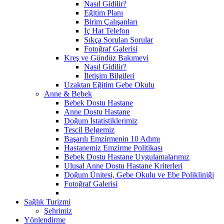
Nasıl Gidilir?
Eğitim Planı
Birim Çalışanları
İç Hat Telefon
Sıkça Sorulan Sorular
Fotoğraf Galerisi
Kreş ve Gündüz Bakımevi
Nasıl Gidilir?
İletişim Bilgileri
Uzaktan Eğitim Gebe Okulu
Anne & Bebek
Bebek Dostu Hastane
Anne Dostu Hastane
Doğum İstatistiklerimiz
Tescil Belgemiz
Başarılı Emzirmenin 10 Adımı
Hastanemiz Emzirme Politikası
Bebek Dostu Hastane Uygulamalarımız
Ulusal Anne Dostu Hastane Kriterleri
Doğum Ünitesi, Gebe Okulu ve Ebe Polikliniği
Fotoğraf Galerisi
Sağlık Turizmi
Şehrimiz
Yönlendirme