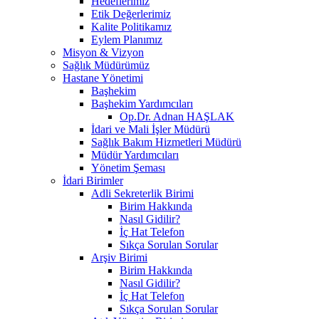
Hedeflerimiz
Etik Değerlerimiz
Kalite Politikamız
Eylem Planımız
Misyon & Vizyon
Sağlık Müdürümüz
Hastane Yönetimi
Başhekim
Başhekim Yardımcıları
Op.Dr. Adnan HAŞLAK
İdari ve Mali İşler Müdürü
Sağlık Bakım Hizmetleri Müdürü
Müdür Yardımcıları
Yönetim Şeması
İdari Birimler
Adli Sekreterlik Birimi
Birim Hakkında
Nasıl Gidilir?
İç Hat Telefon
Sıkça Sorulan Sorular
Arşiv Birimi
Birim Hakkında
Nasıl Gidilir?
İç Hat Telefon
Sıkça Sorulan Sorular