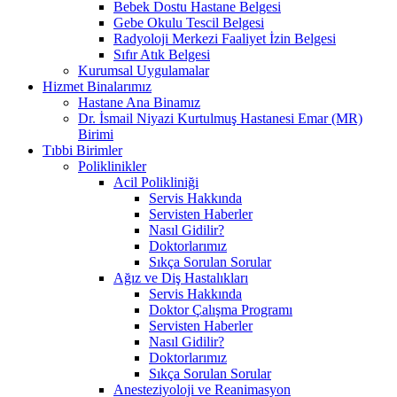
Bebek Dostu Hastane Belgesi
Gebe Okulu Tescil Belgesi
Radyoloji Merkezi Faaliyet İzin Belgesi
Sıfır Atık Belgesi
Kurumsal Uygulamalar
Hizmet Binalarımız
Hastane Ana Binamız
Dr. İsmail Niyazi Kurtulmuş Hastanesi Emar (MR)
Birimi
Tıbbi Birimler
Poliklinikler
Acil Polikliniği
Servis Hakkında
Servisten Haberler
Nasıl Gidilir?
Doktorlarımız
Sıkça Sorulan Sorular
Ağız ve Diş Hastalıkları
Servis Hakkında
Doktor Çalışma Programı
Servisten Haberler
Nasıl Gidilir?
Doktorlarımız
Sıkça Sorulan Sorular
Anesteziyoloji ve Reanimasyon