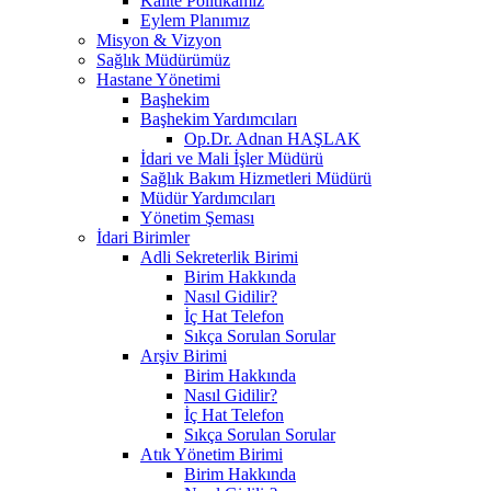
Kalite Politikamız
Eylem Planımız
Misyon & Vizyon
Sağlık Müdürümüz
Hastane Yönetimi
Başhekim
Başhekim Yardımcıları
Op.Dr. Adnan HAŞLAK
İdari ve Mali İşler Müdürü
Sağlık Bakım Hizmetleri Müdürü
Müdür Yardımcıları
Yönetim Şeması
İdari Birimler
Adli Sekreterlik Birimi
Birim Hakkında
Nasıl Gidilir?
İç Hat Telefon
Sıkça Sorulan Sorular
Arşiv Birimi
Birim Hakkında
Nasıl Gidilir?
İç Hat Telefon
Sıkça Sorulan Sorular
Atık Yönetim Birimi
Birim Hakkında