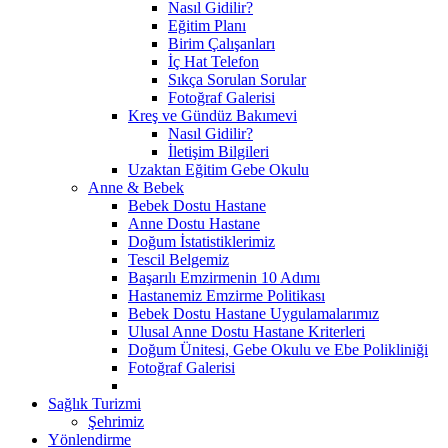
Nasıl Gidilir?
Eğitim Planı
Birim Çalışanları
İç Hat Telefon
Sıkça Sorulan Sorular
Fotoğraf Galerisi
Kreş ve Gündüz Bakımevi
Nasıl Gidilir?
İletişim Bilgileri
Uzaktan Eğitim Gebe Okulu
Anne & Bebek
Bebek Dostu Hastane
Anne Dostu Hastane
Doğum İstatistiklerimiz
Tescil Belgemiz
Başarılı Emzirmenin 10 Adımı
Hastanemiz Emzirme Politikası
Bebek Dostu Hastane Uygulamalarımız
Ulusal Anne Dostu Hastane Kriterleri
Doğum Ünitesi, Gebe Okulu ve Ebe Polikliniği
Fotoğraf Galerisi
Sağlık Turizmi
Şehrimiz
Yönlendirme