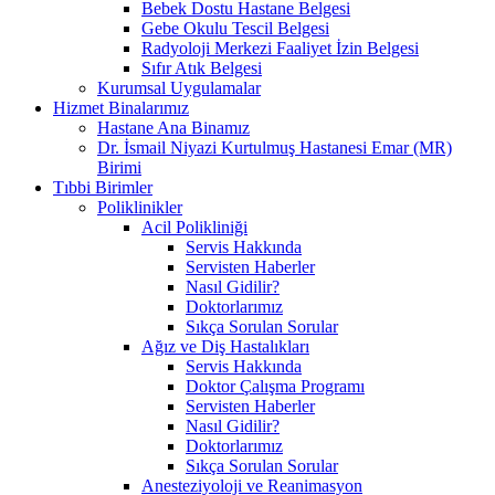
Bebek Dostu Hastane Belgesi
Gebe Okulu Tescil Belgesi
Radyoloji Merkezi Faaliyet İzin Belgesi
Sıfır Atık Belgesi
Kurumsal Uygulamalar
Hizmet Binalarımız
Hastane Ana Binamız
Dr. İsmail Niyazi Kurtulmuş Hastanesi Emar (MR)
Birimi
Tıbbi Birimler
Poliklinikler
Acil Polikliniği
Servis Hakkında
Servisten Haberler
Nasıl Gidilir?
Doktorlarımız
Sıkça Sorulan Sorular
Ağız ve Diş Hastalıkları
Servis Hakkında
Doktor Çalışma Programı
Servisten Haberler
Nasıl Gidilir?
Doktorlarımız
Sıkça Sorulan Sorular
Anesteziyoloji ve Reanimasyon