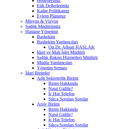
Hedeflerimiz
Etik Değerlerimiz
Kalite Politikamız
Eylem Planımız
Misyon & Vizyon
Sağlık Müdürümüz
Hastane Yönetimi
Başhekim
Başhekim Yardımcıları
Op.Dr. Adnan HAŞLAK
İdari ve Mali İşler Müdürü
Sağlık Bakım Hizmetleri Müdürü
Müdür Yardımcıları
Yönetim Şeması
İdari Birimler
Adli Sekreterlik Birimi
Birim Hakkında
Nasıl Gidilir?
İç Hat Telefon
Sıkça Sorulan Sorular
Arşiv Birimi
Birim Hakkında
Nasıl Gidilir?
İç Hat Telefon
Sıkça Sorulan Sorular