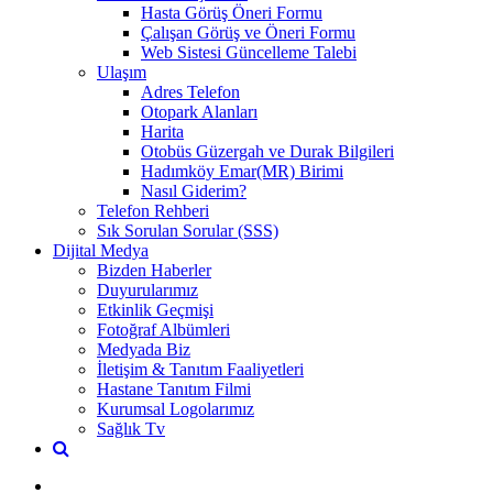
Hasta Görüş Öneri Formu
Çalışan Görüş ve Öneri Formu
Web Sistesi Güncelleme Talebi
Ulaşım
Adres Telefon
Otopark Alanları
Harita
Otobüs Güzergah ve Durak Bilgileri
Hadımköy Emar(MR) Birimi
Nasıl Giderim?
Telefon Rehberi
Sık Sorulan Sorular (SSS)
Dijital Medya
Bizden Haberler
Duyurularımız
Etkinlik Geçmişi
Fotoğraf Albümleri
Medyada Biz
İletişim & Tanıtım Faaliyetleri
Hastane Tanıtım Filmi
Kurumsal Logolarımız
Sağlık Tv