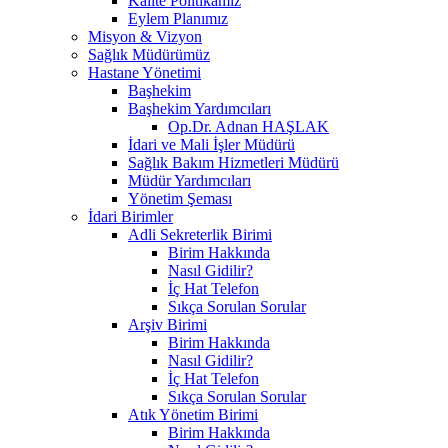
Kalite Politikamız
Eylem Planımız
Misyon & Vizyon
Sağlık Müdürümüz
Hastane Yönetimi
Başhekim
Başhekim Yardımcıları
Op.Dr. Adnan HAŞLAK
İdari ve Mali İşler Müdürü
Sağlık Bakım Hizmetleri Müdürü
Müdür Yardımcıları
Yönetim Şeması
İdari Birimler
Adli Sekreterlik Birimi
Birim Hakkında
Nasıl Gidilir?
İç Hat Telefon
Sıkça Sorulan Sorular
Arşiv Birimi
Birim Hakkında
Nasıl Gidilir?
İç Hat Telefon
Sıkça Sorulan Sorular
Atık Yönetim Birimi
Birim Hakkında