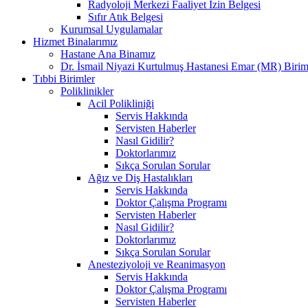
Radyoloji Merkezi Faaliyet İzin Belgesi
Sıfır Atık Belgesi
Kurumsal Uygulamalar
Hizmet Binalarımız
Hastane Ana Binamız
Dr. İsmail Niyazi Kurtulmuş Hastanesi Emar (MR) Birim
Tıbbi Birimler
Poliklinikler
Acil Polikliniği
Servis Hakkında
Servisten Haberler
Nasıl Gidilir?
Doktorlarımız
Sıkça Sorulan Sorular
Ağız ve Diş Hastalıkları
Servis Hakkında
Doktor Çalışma Programı
Servisten Haberler
Nasıl Gidilir?
Doktorlarımız
Sıkça Sorulan Sorular
Anesteziyoloji ve Reanimasyon
Servis Hakkında
Doktor Çalışma Programı
Servisten Haberler