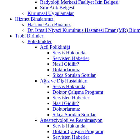
Radyoloji Merkezi Faaliyet İzin Belgesi
Sıfır Atık Belgesi
Kurumsal Uygulamalar
Hizmet Binalarımız
Hastane Ana Binamız
Dr. İsmail Niyazi Kurtulmuş Hastanesi Emar (MR) Birim
Tıbbi Birimler
Poliklinikler
Acil Polikliniği
Servis Hakkında
Servisten Haberler
Nasıl Gidilir?
Doktorlarımız
Sıkça Sorulan Sorular
Ağız ve Diş Hastalıkları
Servis Hakkında
Doktor Çalışma Programı
Servisten Haberler
Nasıl Gidilir?
Doktorlarımız
Sıkça Sorulan Sorular
Anesteziyoloji ve Reanimasyon
Servis Hakkında
Doktor Çalışma Programı
Servisten Haberler