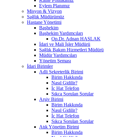
Kalite Politikamız
Eylem Planımız
Misyon & Vizyon
Sağlık Müdürümüz
Hastane Yönetimi
Başhekim
Başhekim Yardımcıları
Op.Dr. Adnan HAŞLAK
İdari ve Mali İşler Müdürü
Sağlık Bakım Hizmetleri Müdürü
Müdür Yardımcıları
Yönetim Şeması
İdari Birimler
Adli Sekreterlik Birimi
Birim Hakkında
Nasıl Gidilir?
İç Hat Telefon
Sıkça Sorulan Sorular
Arşiv Birimi
Birim Hakkında
Nasıl Gidilir?
İç Hat Telefon
Sıkça Sorulan Sorular
Atık Yönetim Birimi
Birim Hakkında