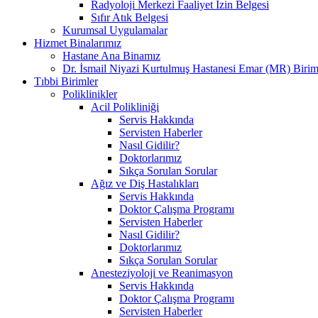
Radyoloji Merkezi Faaliyet İzin Belgesi
Sıfır Atık Belgesi
Kurumsal Uygulamalar
Hizmet Binalarımız
Hastane Ana Binamız
Dr. İsmail Niyazi Kurtulmuş Hastanesi Emar (MR) Birim
Tıbbi Birimler
Poliklinikler
Acil Polikliniği
Servis Hakkında
Servisten Haberler
Nasıl Gidilir?
Doktorlarımız
Sıkça Sorulan Sorular
Ağız ve Diş Hastalıkları
Servis Hakkında
Doktor Çalışma Programı
Servisten Haberler
Nasıl Gidilir?
Doktorlarımız
Sıkça Sorulan Sorular
Anesteziyoloji ve Reanimasyon
Servis Hakkında
Doktor Çalışma Programı
Servisten Haberler