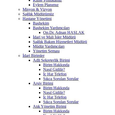
Kalite Politikamız
Eylem Planımız
Misyon & Vizyon
Sağlık Müdürümüz
Hastane Yönetimi
Başhekim
Başhekim Yardımcıları
Op.Dr. Adnan HAŞLAK
İdari ve Mali İşler Müdürü
Sağlık Bakım Hizmetleri Müdürü
Müdür Yardımcıları
Yönetim Şeması
İdari Birimler
Adli Sekreterlik Birimi
Birim Hakkında
Nasıl Gidilir?
İç Hat Telefon
Sıkça Sorulan Sorular
Arşiv Birimi
Birim Hakkında
Nasıl Gidilir?
İç Hat Telefon
Sıkça Sorulan Sorular
Atık Yönetim Birimi
Birim Hakkında