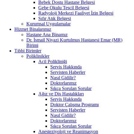
Bebek Dostu Hastane Belgesi
Gebe Okulu Tescil Belgesi
Radyoloji Merkezi Faaliyet İzin Belgesi
Sıfır Atık Belgesi
Kurumsal Uygulamalar
Hizmet Binalarımız
Hastane Ana Binamız
Dr. İsmail Niyazi Kurtulmuş Hastanesi Emar (MR)
Birimi
Tıbbi Birimler
Poliklinikler
Acil Polikliniği
Servis Hakkında
Servisten Haberler
Nasıl Gidilir?
Doktorlarımız
Sıkça Sorulan Sorular
Ağız ve Diş Hastalıkları
Servis Hakkında
Doktor Çalışma Programı
Servisten Haberler
Nasıl Gidilir?
Doktorlarımız
Sıkça Sorulan Sorular
Anesteziyoloji ve Reanimasyon