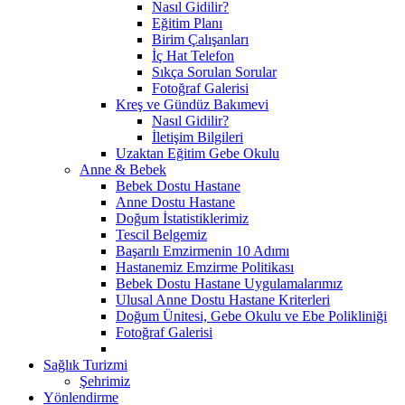
Nasıl Gidilir?
Eğitim Planı
Birim Çalışanları
İç Hat Telefon
Sıkça Sorulan Sorular
Fotoğraf Galerisi
Kreş ve Gündüz Bakımevi
Nasıl Gidilir?
İletişim Bilgileri
Uzaktan Eğitim Gebe Okulu
Anne & Bebek
Bebek Dostu Hastane
Anne Dostu Hastane
Doğum İstatistiklerimiz
Tescil Belgemiz
Başarılı Emzirmenin 10 Adımı
Hastanemiz Emzirme Politikası
Bebek Dostu Hastane Uygulamalarımız
Ulusal Anne Dostu Hastane Kriterleri
Doğum Ünitesi, Gebe Okulu ve Ebe Polikliniği
Fotoğraf Galerisi
Sağlık Turizmi
Şehrimiz
Yönlendirme