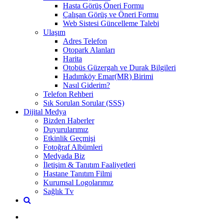
Hasta Görüş Öneri Formu
Çalışan Görüş ve Öneri Formu
Web Sistesi Güncelleme Talebi
Ulaşım
Adres Telefon
Otopark Alanları
Harita
Otobüs Güzergah ve Durak Bilgileri
Hadımköy Emar(MR) Birimi
Nasıl Giderim?
Telefon Rehberi
Sık Sorulan Sorular (SSS)
Dijital Medya
Bizden Haberler
Duyurularımız
Etkinlik Geçmişi
Fotoğraf Albümleri
Medyada Biz
İletişim & Tanıtım Faaliyetleri
Hastane Tanıtım Filmi
Kurumsal Logolarımız
Sağlık Tv