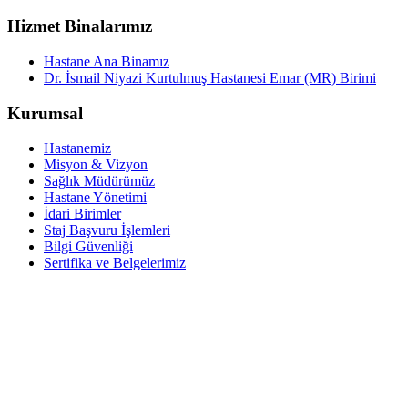
Hizmet Binalarımız
Hastane Ana Binamız
Dr. İsmail Niyazi Kurtulmuş Hastanesi Emar (MR) Birimi
Kurumsal
Hastanemiz
Misyon & Vizyon
Sağlık Müdürümüz
Hastane Yönetimi
İdari Birimler
Staj Başvuru İşlemleri
Bilgi Güvenliği
Sertifika ve Belgelerimiz