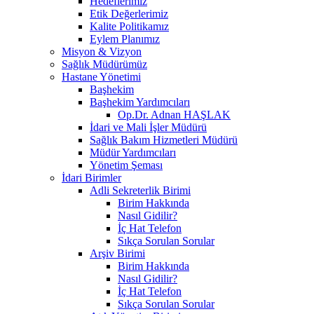
Hedeflerimiz
Etik Değerlerimiz
Kalite Politikamız
Eylem Planımız
Misyon & Vizyon
Sağlık Müdürümüz
Hastane Yönetimi
Başhekim
Başhekim Yardımcıları
Op.Dr. Adnan HAŞLAK
İdari ve Mali İşler Müdürü
Sağlık Bakım Hizmetleri Müdürü
Müdür Yardımcıları
Yönetim Şeması
İdari Birimler
Adli Sekreterlik Birimi
Birim Hakkında
Nasıl Gidilir?
İç Hat Telefon
Sıkça Sorulan Sorular
Arşiv Birimi
Birim Hakkında
Nasıl Gidilir?
İç Hat Telefon
Sıkça Sorulan Sorular