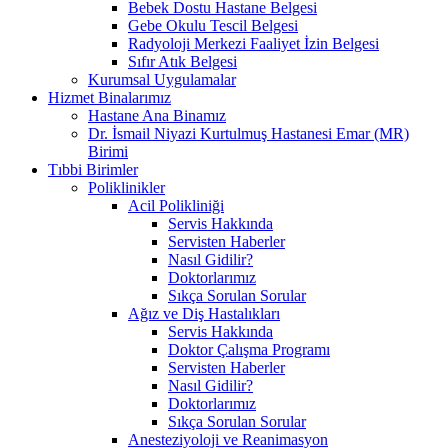
Bebek Dostu Hastane Belgesi
Gebe Okulu Tescil Belgesi
Radyoloji Merkezi Faaliyet İzin Belgesi
Sıfır Atık Belgesi
Kurumsal Uygulamalar
Hizmet Binalarımız
Hastane Ana Binamız
Dr. İsmail Niyazi Kurtulmuş Hastanesi Emar (MR)
Birimi
Tıbbi Birimler
Poliklinikler
Acil Polikliniği
Servis Hakkında
Servisten Haberler
Nasıl Gidilir?
Doktorlarımız
Sıkça Sorulan Sorular
Ağız ve Diş Hastalıkları
Servis Hakkında
Doktor Çalışma Programı
Servisten Haberler
Nasıl Gidilir?
Doktorlarımız
Sıkça Sorulan Sorular
Anesteziyoloji ve Reanimasyon