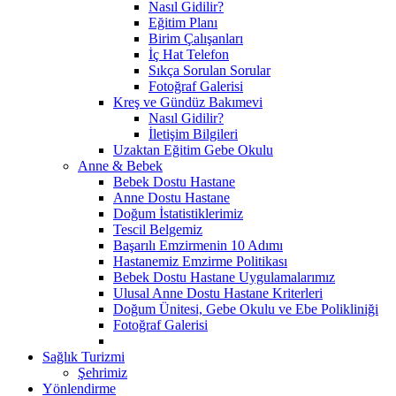
Nasıl Gidilir?
Eğitim Planı
Birim Çalışanları
İç Hat Telefon
Sıkça Sorulan Sorular
Fotoğraf Galerisi
Kreş ve Gündüz Bakımevi
Nasıl Gidilir?
İletişim Bilgileri
Uzaktan Eğitim Gebe Okulu
Anne & Bebek
Bebek Dostu Hastane
Anne Dostu Hastane
Doğum İstatistiklerimiz
Tescil Belgemiz
Başarılı Emzirmenin 10 Adımı
Hastanemiz Emzirme Politikası
Bebek Dostu Hastane Uygulamalarımız
Ulusal Anne Dostu Hastane Kriterleri
Doğum Ünitesi, Gebe Okulu ve Ebe Polikliniği
Fotoğraf Galerisi
Sağlık Turizmi
Şehrimiz
Yönlendirme