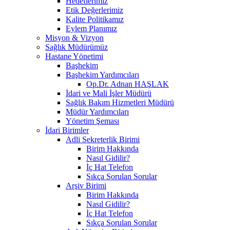
Hedeflerimiz
Etik Değerlerimiz
Kalite Politikamız
Eylem Planımız
Misyon & Vizyon
Sağlık Müdürümüz
Hastane Yönetimi
Başhekim
Başhekim Yardımcıları
Op.Dr. Adnan HAŞLAK
İdari ve Mali İşler Müdürü
Sağlık Bakım Hizmetleri Müdürü
Müdür Yardımcıları
Yönetim Şeması
İdari Birimler
Adli Sekreterlik Birimi
Birim Hakkında
Nasıl Gidilir?
İç Hat Telefon
Sıkça Sorulan Sorular
Arşiv Birimi
Birim Hakkında
Nasıl Gidilir?
İç Hat Telefon
Sıkça Sorulan Sorular