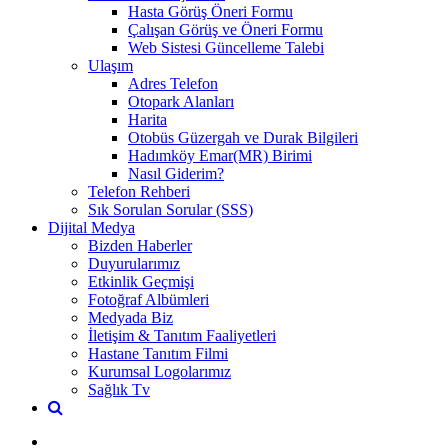
Hasta Görüş Öneri Formu
Çalışan Görüş ve Öneri Formu
Web Sistesi Güncelleme Talebi
Ulaşım
Adres Telefon
Otopark Alanları
Harita
Otobüs Güzergah ve Durak Bilgileri
Hadımköy Emar(MR) Birimi
Nasıl Giderim?
Telefon Rehberi
Sık Sorulan Sorular (SSS)
Dijital Medya
Bizden Haberler
Duyurularımız
Etkinlik Geçmişi
Fotoğraf Albümleri
Medyada Biz
İletişim & Tanıtım Faaliyetleri
Hastane Tanıtım Filmi
Kurumsal Logolarımız
Sağlık Tv