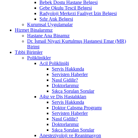
Bebek Dostu Hastane Belgesi
Gebe Okulu Tescil Belgesi
Radyoloji Merkezi Faaliyet İzin Belgesi
Sıfır Atık Belgesi
Kurumsal Uygulamalar
Hizmet Binalarımız
Hastane Ana Binamız
Dr. İsmail Niyazi Kurtulmuş Hastanesi Emar (MR)
Birimi
Tıbbi Birimler
Poliklinikler
Acil Polikliniği
Servis Hakkında
Servisten Haberler
Nasıl Gidilir?
Doktorlarımız
Sıkça Sorulan Sorular
Ağız ve Diş Hastalıkları
Servis Hakkında
Doktor Çalışma Programı
Servisten Haberler
Nasıl Gidilir?
Doktorlarımız
Sıkça Sorulan Sorular
Anesteziyoloji ve Reanimasyon