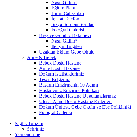
Nasıl Gidilir?
Eğitim Planı
Birim Çalışanları
İç Hat Telefon
Sıkça Sorulan Sorular
Fotoğraf Galerisi
Kreş ve Gündüz Bakımevi
Nasıl Gidilir?
İletişim Bilgileri
Uzaktan Eğitim Gebe Okulu
Anne & Bebek
Bebek Dostu Hastane
Anne Dostu Hastane
Doğum İstatistiklerimiz
Tescil Belgemiz
Başarılı Emzirmenin 10 Adımı
Hastanemiz Emzirme Politikası
Bebek Dostu Hastane Uygulamalarımız
Ulusal Anne Dostu Hastane Kriterleri
Doğum Ünitesi, Gebe Okulu ve Ebe Polikliniği
Fotoğraf Galerisi
Sağlık Turizmi
Şehrimiz
Yönlendirme