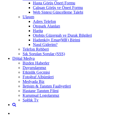
Hasta Görüş Öneri Formu
Çalışan Görüş ve Öneri Formu
Web Sistesi Güncelleme Talebi
Ulaşım
Adres Telefon
Otopark Alanları
Harita
Otobüs Güzergah ve Durak Bilgileri
Hadımköy Emar(MR) Birimi
Nasıl Giderim?
Telefon Rehberi
Sık Sorulan Sorular (SSS)
Dijital Medya
Bizden Haberler
Duyurularımız
Etkinlik Geçmişi
Fotoğraf Albümleri
Medyada Biz
İletişim & Tanıtım Faaliyetleri
Hastane Tanıtım Filmi
Kurumsal Logolarımız
Sağlık Tv