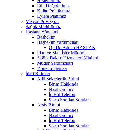
Hedeflerimiz
Etik Değerlerimiz
Kalite Politikamız
Eylem Planımız
Misyon & Vizyon
Sağlık Müdürümüz
Hastane Yönetimi
Başhekim
Başhekim Yardımcıları
Op.Dr. Adnan HAŞLAK
İdari ve Mali İşler Müdürü
Sağlık Bakım Hizmetleri Müdürü
Müdür Yardımcıları
Yönetim Şeması
İdari Birimler
Adli Sekreterlik Birimi
Birim Hakkında
Nasıl Gidilir?
İç Hat Telefon
Sıkça Sorulan Sorular
Arşiv Birimi
Birim Hakkında
Nasıl Gidilir?
İç Hat Telefon
Sıkça Sorulan Sorular