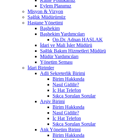
Kalite Politikamız
Eylem Planımız
Misyon & Vizyon
Sağlık Müdürümüz
Hastane Yönetimi
Başhekim
Başhekim Yardımcıları
Op.Dr. Adnan HAŞLAK
İdari ve Mali İşler Müdürü
Sağlık Bakım Hizmetleri Müdürü
Müdür Yardımcıları
Yönetim Şeması
İdari Birimler
Adli Sekreterlik Birimi
Birim Hakkında
Nasıl Gidilir?
İç Hat Telefon
Sıkça Sorulan Sorular
Arşiv Birimi
Birim Hakkında
Nasıl Gidilir?
İç Hat Telefon
Sıkça Sorulan Sorular
Atık Yönetim Birimi
Birim Hakkında