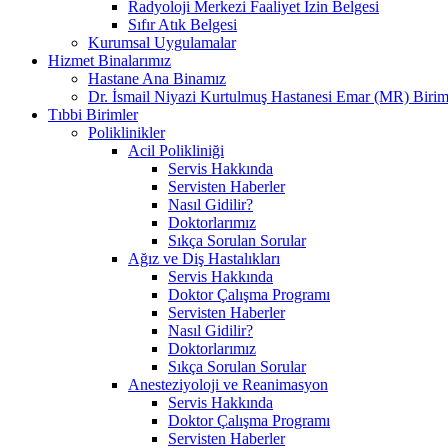
Radyoloji Merkezi Faaliyet İzin Belgesi
Sıfır Atık Belgesi
Kurumsal Uygulamalar
Hizmet Binalarımız
Hastane Ana Binamız
Dr. İsmail Niyazi Kurtulmuş Hastanesi Emar (MR) Birim
Tıbbi Birimler
Poliklinikler
Acil Polikliniği
Servis Hakkında
Servisten Haberler
Nasıl Gidilir?
Doktorlarımız
Sıkça Sorulan Sorular
Ağız ve Diş Hastalıkları
Servis Hakkında
Doktor Çalışma Programı
Servisten Haberler
Nasıl Gidilir?
Doktorlarımız
Sıkça Sorulan Sorular
Anesteziyoloji ve Reanimasyon
Servis Hakkında
Doktor Çalışma Programı
Servisten Haberler