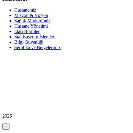
Hastanemiz
Misyon & Vizyon
Sağlık Müdürümüz
Hastane Yönetimi
İdari Birimler
Staj Başvuru İşlemleri
Bilgi Güvenliği
Sertifika ve Belgelerimiz
2026
×