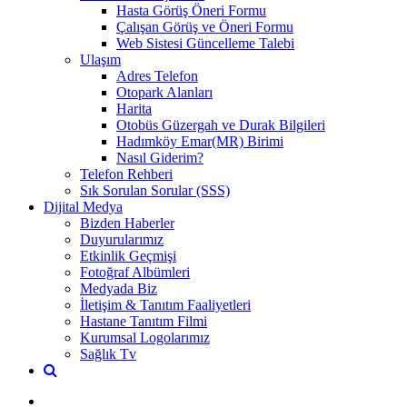
Hasta Görüş Öneri Formu
Çalışan Görüş ve Öneri Formu
Web Sistesi Güncelleme Talebi
Ulaşım
Adres Telefon
Otopark Alanları
Harita
Otobüs Güzergah ve Durak Bilgileri
Hadımköy Emar(MR) Birimi
Nasıl Giderim?
Telefon Rehberi
Sık Sorulan Sorular (SSS)
Dijital Medya
Bizden Haberler
Duyurularımız
Etkinlik Geçmişi
Fotoğraf Albümleri
Medyada Biz
İletişim & Tanıtım Faaliyetleri
Hastane Tanıtım Filmi
Kurumsal Logolarımız
Sağlık Tv