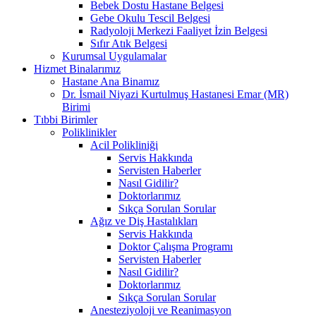
Bebek Dostu Hastane Belgesi
Gebe Okulu Tescil Belgesi
Radyoloji Merkezi Faaliyet İzin Belgesi
Sıfır Atık Belgesi
Kurumsal Uygulamalar
Hizmet Binalarımız
Hastane Ana Binamız
Dr. İsmail Niyazi Kurtulmuş Hastanesi Emar (MR)
Birimi
Tıbbi Birimler
Poliklinikler
Acil Polikliniği
Servis Hakkında
Servisten Haberler
Nasıl Gidilir?
Doktorlarımız
Sıkça Sorulan Sorular
Ağız ve Diş Hastalıkları
Servis Hakkında
Doktor Çalışma Programı
Servisten Haberler
Nasıl Gidilir?
Doktorlarımız
Sıkça Sorulan Sorular
Anesteziyoloji ve Reanimasyon