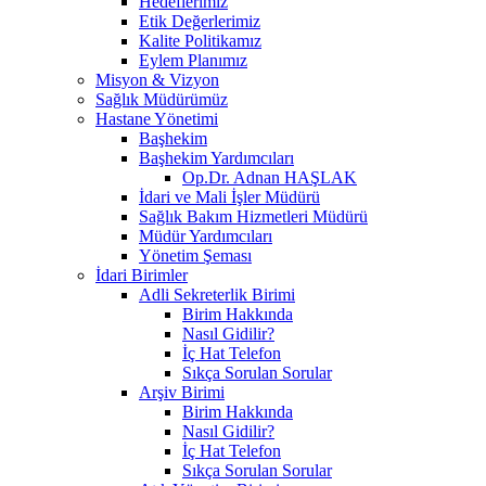
Hedeflerimiz
Etik Değerlerimiz
Kalite Politikamız
Eylem Planımız
Misyon & Vizyon
Sağlık Müdürümüz
Hastane Yönetimi
Başhekim
Başhekim Yardımcıları
Op.Dr. Adnan HAŞLAK
İdari ve Mali İşler Müdürü
Sağlık Bakım Hizmetleri Müdürü
Müdür Yardımcıları
Yönetim Şeması
İdari Birimler
Adli Sekreterlik Birimi
Birim Hakkında
Nasıl Gidilir?
İç Hat Telefon
Sıkça Sorulan Sorular
Arşiv Birimi
Birim Hakkında
Nasıl Gidilir?
İç Hat Telefon
Sıkça Sorulan Sorular