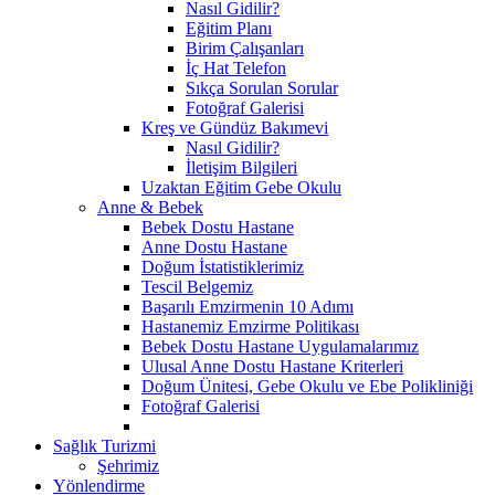
Nasıl Gidilir?
Eğitim Planı
Birim Çalışanları
İç Hat Telefon
Sıkça Sorulan Sorular
Fotoğraf Galerisi
Kreş ve Gündüz Bakımevi
Nasıl Gidilir?
İletişim Bilgileri
Uzaktan Eğitim Gebe Okulu
Anne & Bebek
Bebek Dostu Hastane
Anne Dostu Hastane
Doğum İstatistiklerimiz
Tescil Belgemiz
Başarılı Emzirmenin 10 Adımı
Hastanemiz Emzirme Politikası
Bebek Dostu Hastane Uygulamalarımız
Ulusal Anne Dostu Hastane Kriterleri
Doğum Ünitesi, Gebe Okulu ve Ebe Polikliniği
Fotoğraf Galerisi
Sağlık Turizmi
Şehrimiz
Yönlendirme